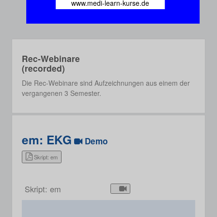
www.medi-learn-kurse.de
Rec-Webinare
(recorded)
Die Rec-Webinare sind Aufzeichnungen aus einem der
vergangenen 3 Semester.
em: EKG
Demo
Skript: em
Skript: em