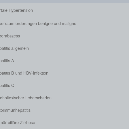
rtale Hypertension
berraumforderungen benigne und maligne
berabszess
atitis allgemein
atitis A
atitis B und HBV-Infektion
atitis C
koholtoxischer Leberschaden
toimmunhepatitis
mär biliäre Zirrhose