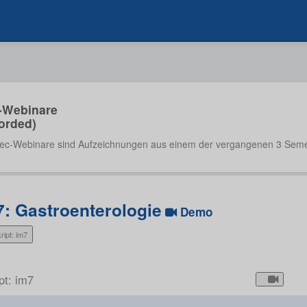
-Webinare
orded)
ec-Webinare sind Aufzeichnungen aus einem der vergangenen 3 Seme
7: Gastroenterologie
Demo
ript: im7
pt: im7