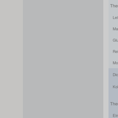
The
Le
Mal
Glu
Re
Mor
Di
Ko
The
Ei