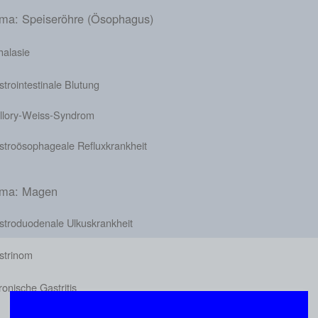
ma: Speiseröhre (Ösophagus)
halasie
trointestinale Blutung
llory-Weiss-Syndrom
stroösophageale Refluxkrankheit
ma: Magen
stroduodenale Ulkuskrankheit
strinom
onische Gastritis