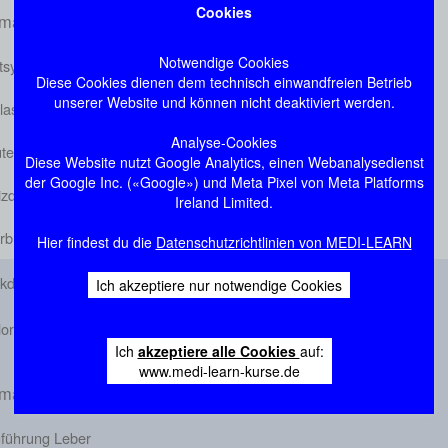
Cookies
ma: Dünn- und Dickdarm
Notwendige Cookies
itsymptome
Diese Cookies dienen dem technisch einwandfreien Betrieb
unserer Website und können nicht deaktiviert werden.
assimilation
Analyse-Cookies
tensensitive Enteropathie
Diese Website nutzt Google Analytics, einen Webanalysedienst
der Google Inc. («Google») und Meta Pixel von Meta Platforms
izdarmsyndrom
Ireland Limited.
bus Crohn und Colitis ulcerosa
Hier findest du die
Datenschutzrichtlinien von MEDI-LEARN
ckdarmpolypen
Ich akzeptiere nur notwendige Cookies
lorektale Karzinome
Ich
akzeptiere alle Cookies
auf:
www.medi-learn-kurse.de
ma: Leber
nführung Leber