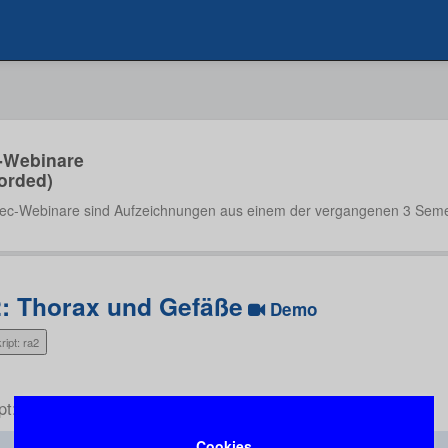
-Webinare
orded)
ec-Webinare sind Aufzeichnungen aus einem der vergangenen 3 Seme
2: Thorax und Gefäße
Demo
ript: ra2
pt: ra2
Cookies