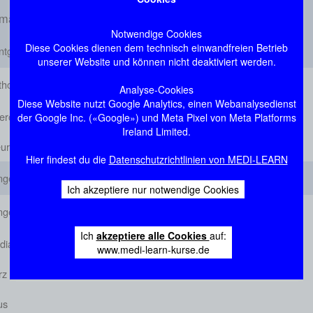
ma: Thorax-Diagnostik
Notwendige Cookies
Diese Cookies dienen dem technisch einwandfreien Betrieb
ntgen-Thorax
unserer Website und können nicht deaktiviert werden.
thologien
Analyse-Cookies
Diese Website nutzt Google Analytics, einen Webanalysedienst
erchfell/Diaphragma
der Google Inc. («Google») und Meta Pixel von Meta Platforms
Ireland Limited.
eura
Hier findest du die
Datenschutzrichtlinien von MEDI-LEARN
ngen
Ich akzeptiere nur notwendige Cookies
ngen
Ich
akzeptiere alle Cookies
auf:
diastinum
www.medi-learn-kurse.de
rz
us