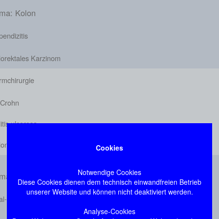
ma: Kolon
endizitis
lorektales Karzinom
rmchirurgie
 Crohn
itis ulcerosa
ondivertikulitis
Cookies
Notwendige Cookies
ma: Proktologie
Diese Cookies dienen dem technisch einwandfreien Betrieb
unserer Website und können nicht deaktiviert werden.
al- und Rektumprolaps
Analyse-Cookies