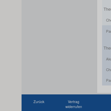
The
Cho
Pa
The
Aku
Chr
Pa
Zurück
Vertrag
widerrufen