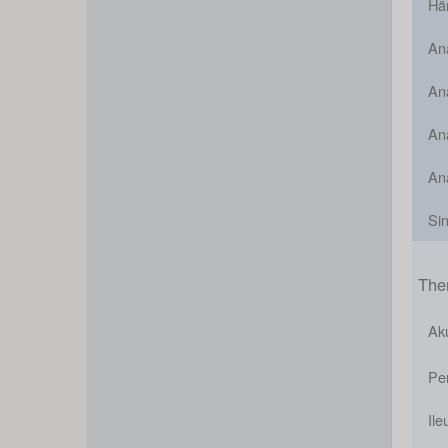
Hä
An
Ana
Ana
An
Sin
The
Ak
Per
Ile