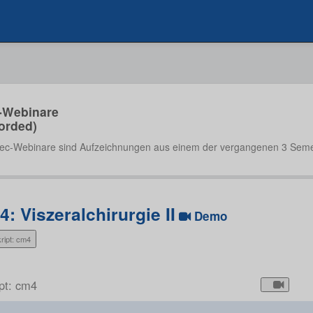
-Webinare
orded)
ec-Webinare sind Aufzeichnungen aus einem der vergangenen 3 Seme
: Viszeralchirurgie II
Demo
ript: cm4
ipt: cm4