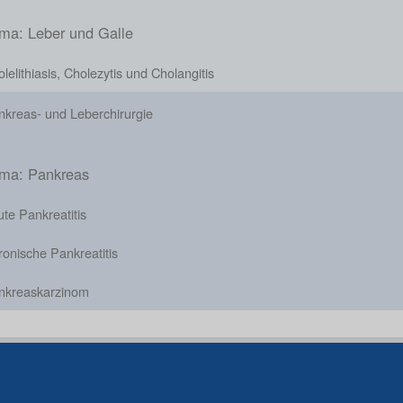
ma: Leber und Galle
lelithiasis, Cholezytis und Cholangitis
nkreas- und Leberchirurgie
ma: Pankreas
te Pankreatitis
onische Pankreatitis
nkreaskarzinom