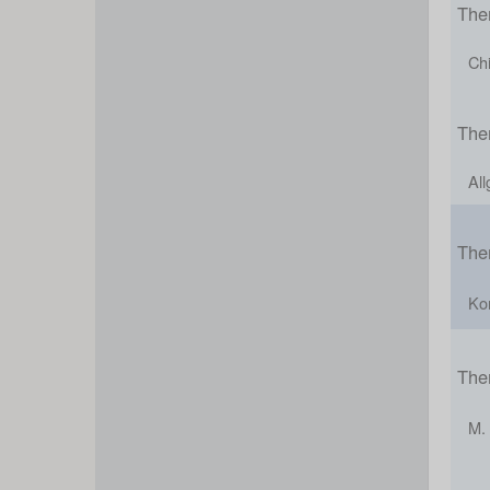
Them
Chi
Them
All
The
Ko
The
M.