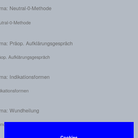
ma: Neutral-0-Methode
utral-0-Methode
ma: Präop. Aufklärungsgespräch
äop. Aufklärungsgespräch
ma: Indikationsformen
ikationsformen
ma: Wundheilung
ndheilung
Cookies