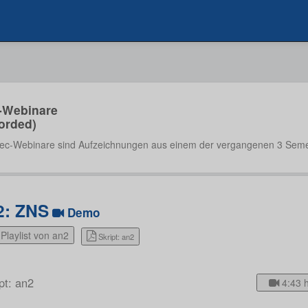
-Webinare
orded)
ec-Webinare sind Aufzeichnungen aus einem der vergangenen 3 Seme
2: ZNS
Demo
Playlist von an2
Skript: an2
pt: an2
4:43 