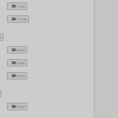
1 min
17 min
n
4 min
3 min
8 min
5 min