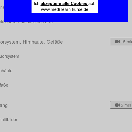
Ich
akzeptiere alle Cookies
auf:
ansmitter im ZNS
www.medi-learn-kurse.de
nktionelle Anatomie des ZNS
uorsystem, Hirnhäute, Gefäße
15 mi
quorsystem
rnhäute
fäße
ang
5 min
nittbilder