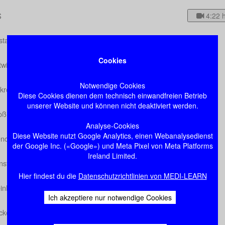
S
4:22 
standteile und Aufbau des ZNS
Cookies
twicklung
Notwendige Cookies
kroskopie des Gehirns
Diese Cookies dienen dem technisch einwandfreien Betrieb
unserer Website und können nicht deaktiviert werden.
oßhirn
Analyse-Cookies
Diese Website nutzt Google Analytics, einen Webanalysedienst
encephalon
der Google Inc. («Google») und Meta Pixel von Meta Platforms
Ireland Limited.
rnstamm
Hier findest du die
Datenschutzrichtlinien von MEDI-LEARN
inhirn
Ich akzeptiere nur notwendige Cookies
ckenmark