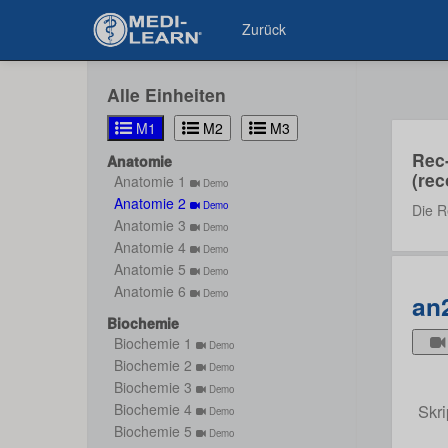
Zurück
Alle Einheiten
M1
M2
M3
Rec
Anatomie
(rec
Anatomie 1
Demo
Anatomie 2
Demo
Die R
Anatomie 3
Demo
Anatomie 4
Demo
Anatomie 5
Demo
Anatomie 6
Demo
an
Biochemie
Biochemie 1
Demo
Biochemie 2
Demo
Biochemie 3
Demo
Skri
Biochemie 4
Demo
Biochemie 5
Demo