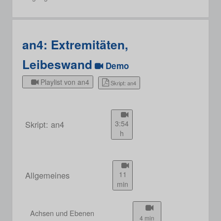
an4: Extremitäten,
Leibeswand
Demo
Playlist von an4
Skript: an4
Skript: an4
3:54
h
Allgemeines
11
min
Achsen und Ebenen
4 min