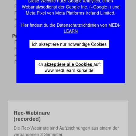
Diese Website nutzt Google Analytics, einen
Demo
Physiologie 3
Webanalysedienst der Google Inc. («Google») und
Demo
Meta Pixel von Meta Platforms Ireland Limited.
Physiologie 4
Demo
Physiologie 5
Demo
Hier findest du die
Datenschutzrichtlinien von MEDI-
Physiologie 6
Demo
LEARN
Psychologie
Psychologie 1
Demo
Ich akzeptiere nur notwendige Cookies
Psychologie 2
Demo
Psychologie 3
Demo
Psychologie 4
Demo
Ich
akzeptiere alle Cookies
auf:
www.medi-learn-kurse.de
Rec-Webinare
(recorded)
Die Rec-Webinare sind Aufzeichnungen aus einem der
vergangenen 3 Semester.