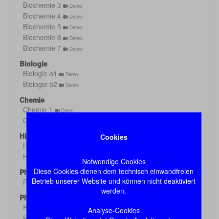
Biochemie 3
Demo
Biochemie 4
Demo
Biochemie 5
Demo
Biochemie 6
Demo
Biochemie 7
Demo
Biologie
Biologie o1
Demo
Biologie o2
Demo
Chemie
Chemie 1
Demo
Chemie 2
Demo
Histologie
Cookies
Histologie s1
Demo
Histologie s2
Demo
Notwendige Cookies
Diese Cookies dienen dem technisch einwandfreien
Physik
Betrieb unserer Website und können nicht deaktiviert
Physik
Demo
werden.
Physiologie
Physiologie 1
Demo
Analyse-Cookies
Physiologie 2