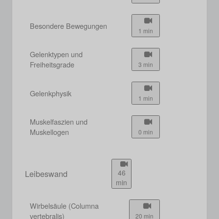
Besondere Bewegungen
1 min
Gelenktypen und
Freiheitsgrade
3 min
Gelenkphysik
1 min
Muskelfaszien und
Muskellogen
0 min
Leibeswand
46
min
Wirbelsäule (Columna
vertebralis)
20 min