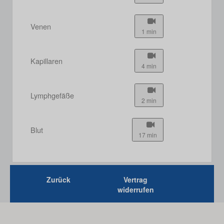
Venen
1 min
Kapillaren
4 min
Lymphgefäße
2 min
Blut
17 min
Zurück
Vertrag
widerrufen