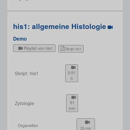
his1: allgemeine Histologie
Demo
Playlist von his1
Skript: his1
Skript: his1
3:51
h
Zytologie
51
min
Organellen
25 min