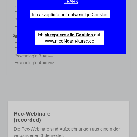
Demo
LEARN
Physiologie 3
Demo
Physiologie 4
Demo
Ich akzeptiere nur notwendige Cookies
Physiologie 5
Demo
Physiologie 6
Demo
Ich
akzeptiere alle Cookies
auf:
Psychologie
www.medi-learn-kurse.de
Psychologie 1
Demo
Psychologie 2
Demo
Psychologie 3
Demo
Psychologie 4
Demo
Rec-Webinare
(recorded)
Die Rec-Webinare sind Aufzeichnungen aus einem der
vergangenen 3 Semester.