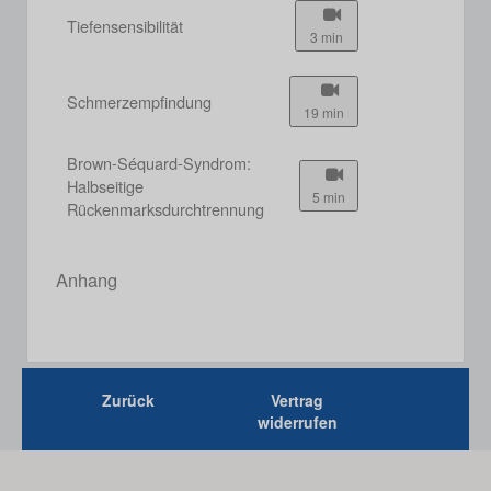
Tiefensensibilität
3 min
Schmerzempfindung
19 min
Brown-Séquard-Syndrom:
Halbseitige
5 min
Rückenmarksdurchtrennung
Anhang
Zurück
Vertrag
widerrufen