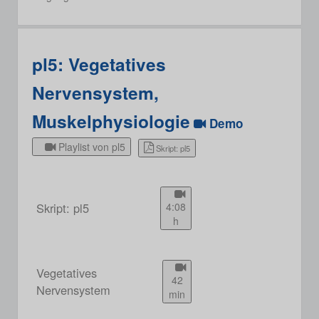
pl5: Vegetatives
Nervensystem,
Muskelphysiologie
Demo
Playlist von pl5
Skript: pl5
Skript: pl5
4:08
h
Vegetatives
42
Nervensystem
min