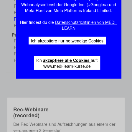
Demo
Webanalysedienst der Google Inc. («Google») und
Physiologie 3
Demo
Meta Pixel von Meta Platforms Ireland Limited.
Physiologie 4
Demo
Physiologie 5
Demo
Hier findest du die
Datenschutzrichtlinien von MEDI-
Physiologie 6
Demo
LEARN
Psychologie
Ich akzeptiere nur notwendige Cookies
Psychologie 1
Demo
Psychologie 2
Demo
Psychologie 3
Demo
Ich
akzeptiere alle Cookies
auf:
Psychologie 4
Demo
www.medi-learn-kurse.de
Rec-Webinare
(recorded)
Die Rec-Webinare sind Aufzeichnungen aus einem der
vergangenen 3 Semester.