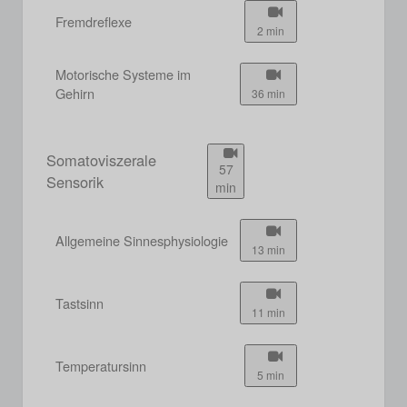
Fremdreflexe
2 min
Motorische Systeme im
Gehirn
36 min
Somatoviszerale
57
Sensorik
min
Allgemeine Sinnesphysiologie
13 min
Tastsinn
11 min
Temperatursinn
5 min