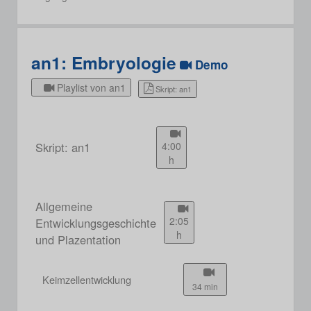
an1: Embryologie
Demo
Playlist von an1
Skript: an1
Skript: an1
4:00
h
Allgemeine
2:05
Entwicklungsgeschichte
h
und Plazentation
Keimzellentwicklung
34 min