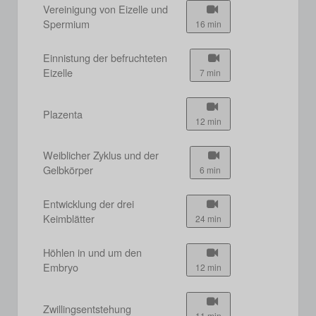
Vereinigung von Eizelle und
Spermium
16 min
Einnistung der befruchteten
Eizelle
7 min
Plazenta
12 min
Weiblicher Zyklus und der
Gelbkörper
6 min
Entwicklung der drei
Keimblätter
24 min
Höhlen in und um den
Embryo
12 min
Zwillingsentstehung
11 min