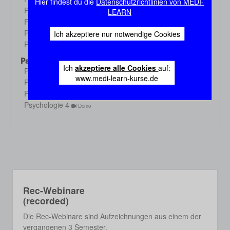
Hier findest du die
Datenschutzrichtlinien von MEDI-
Demo
Physiologie 3
LEARN
Demo
Physiologie 4
Demo
Physiologie 5
Ich akzeptiere nur notwendige Cookies
Demo
Physiologie 6
Demo
Psychologie
Ich
akzeptiere alle Cookies
auf:
Psychologie 1
Demo
www.medi-learn-kurse.de
Psychologie 2
Demo
Psychologie 3
Demo
Psychologie 4
Demo
Rec-Webinare
(recorded)
Die Rec-Webinare sind Aufzeichnungen aus einem der
vergangenen 3 Semester.