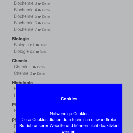
Biochemie 3
Demo
Biochemie 4
Demo
Biochemie 5
Demo
Biochemie 6
Demo
Biochemie 7
Demo
Biologie
Biologie o1
Demo
Biologie o2
Demo
Chemie
Chemie 1
Demo
Chemie 2
Demo
Histologie
Histologie s1
Demo
Histologie s2
Demo
Cookies
Physik
Physik
Demo
Notwendige Cookies
Diese Cookies dienen dem technisch einwandfreien
Physiologie
Betrieb unserer Website und können nicht deaktiviert
Physiologie 1
Demo
werden.
Physiologie 2