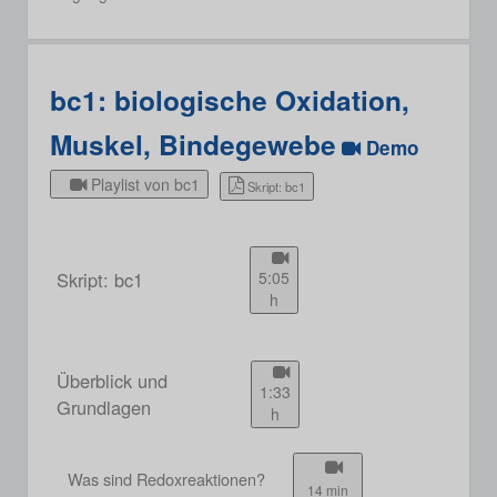
bc1: biologische Oxidation,
Muskel, Bindegewebe
Demo
Playlist von bc1
Skript: bc1
Skript: bc1
5:05
h
Überblick und
1:33
Grundlagen
h
Was sind Redoxreaktionen?
14 min