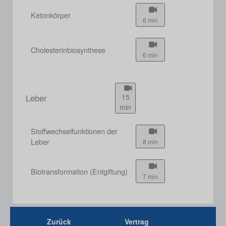
Ketonkörper
6 min
Cholesterinbiosynthese
6 min
Leber
15
min
Stoffwechselfunktionen der
Leber
8 min
Biotransformation (Entgiftung)
7 min
Zurück
Vertrag