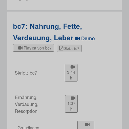
bc7: Nahrung, Fette,
Verdauung, Leber
Demo
Playlist von bc7
Skript: bc7
Skript: bc7
3:44
h
Ernährung,
1:37
Verdauung,
h
Resorption
Grundlagen