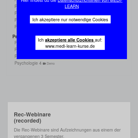
Hier findest du die
Datenschutzrichtlinien von MEDI-
Demo
Physiologie 3
LEARN
Demo
Physiologie 4
Demo
Ich akzeptiere nur notwendige Cookies
Physiologie 5
Demo
Physiologie 6
Demo
Psychologie
Ich
akzeptiere alle Cookies
auf:
Psychologie 1
Demo
www.medi-learn-kurse.de
Psychologie 2
Demo
Psychologie 3
Demo
Psychologie 4
Demo
Rec-Webinare
(recorded)
Die Rec-Webinare sind Aufzeichnungen aus einem der
vergangenen 3 Semester.