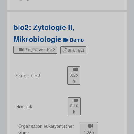
bio2: Zytologie II,
Mikrobiologie
Demo
Playlist von bio2
Skript: bio2
Skript: bio2
3:25
h
Genetik
2:10
h
Organisation eukaryontischer
Gene
1:09 h