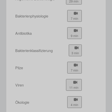
29 min
Bakterienphysiologie
7 min
Antibiotika
9 min
Bakterienklassifizierung
3 min
Pilze
7 min
Viren
11 min
Ökologie
4 min