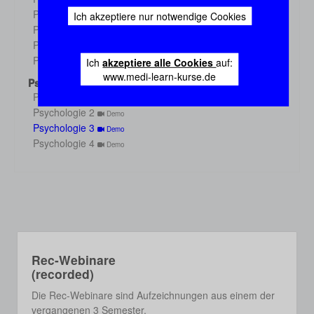
Demo
Physiologie 3
Ich akzeptiere nur notwendige Cookies
Demo
Physiologie 4
Demo
Physiologie 5
Demo
Physiologie 6
Ich
akzeptiere alle Cookies
auf:
Demo
www.medi-learn-kurse.de
Psychologie
Psychologie 1
Demo
Psychologie 2
Demo
Psychologie 3
Demo
Psychologie 4
Demo
Rec-Webinare
(recorded)
Die Rec-Webinare sind Aufzeichnungen aus einem der
vergangenen 3 Semester.