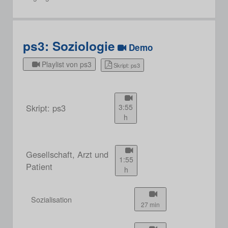
ps3: Soziologie
Demo
Playlist von ps3
Skript: ps3
Skript: ps3
3:55
h
Gesellschaft, Arzt und
1:55
Patient
h
Sozialisation
27 min