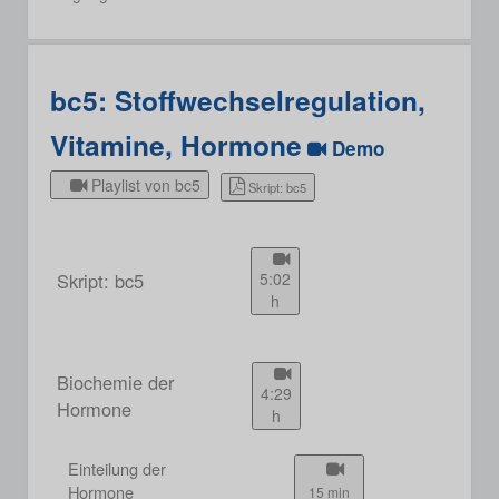
bc5: Stoffwechselregulation,
Vitamine, Hormone
Demo
Playlist von bc5
Skript: bc5
Skript: bc5
5:02
h
Biochemie der
4:29
Hormone
h
Einteilung der
Hormone
15 min