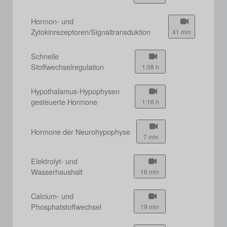
Hormon- und
Zytokinrezeptoren/Signaltransduktion
41 min
Schnelle
Stoffwechselregulation
1:08 h
Hypothalamus-Hypophysen
gesteuerte Hormone
1:16 h
Hormone der Neurohypophyse
7 min
Elektrolyt- und
Wasserhaushalt
16 min
Calcium- und
Phosphatstoffwechsel
19 min