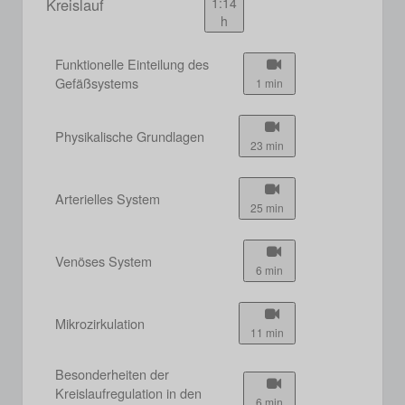
Kreislauf
1:14
h
Funktionelle Einteilung des
Gefäßsystems
1 min
Physikalische Grundlagen
23 min
Arterielles System
25 min
Venöses System
6 min
Mikrozirkulation
11 min
Besonderheiten der
Kreislaufregulation in den
6 min