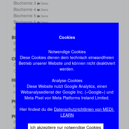
Biochemie 3
Demo
Biochemie 4
Demo
Biochemie 5
Demo
Biochemie 6
Demo
Biochemie 7
Demo
Cookies
Biologie
Biologie o1
Demo
Biologie o2
Demo
Notwendige Cookies
Diese Cookies dienen dem technisch einwandfreien
Chemie
Betrieb unserer Website und können nicht deaktiviert
Chemie 1
Demo
werden.
Chemie 2
Demo
Histologie
Analyse-Cookies
Histologie s1
Diese Website nutzt Google Analytics, einen
Demo
Webanalysedienst der Google Inc. («Google») und
Histologie s2
Demo
Meta Pixel von Meta Platforms Ireland Limited.
Physik
Physik
Demo
Hier findest du die
Datenschutzrichtlinien von MEDI-
LEARN
Physiologie
Physiologie 1
Demo
Ich akzeptiere nur notwendige Cookies
Physiologie 2