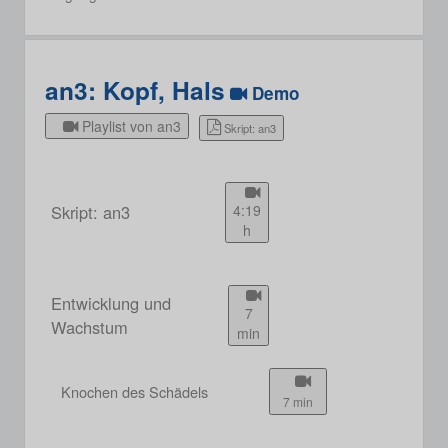
an3: Kopf, Hals
Demo
Playlist von an3
Skript: an3
Skript: an3
4:19
h
Entwicklung und
7
Wachstum
min
Knochen des Schädels
7 min