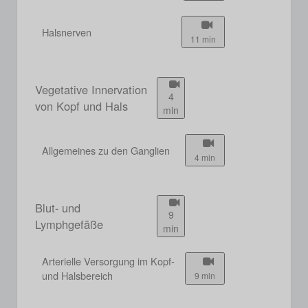
Halsnerven
11 min
Vegetative Innervation
4
von Kopf und Hals
min
Allgemeines zu den Ganglien
4 min
Blut- und
9
Lymphgefäße
min
Arterielle Versorgung im Kopf-
und Halsbereich
9 min