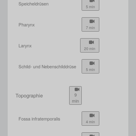
Speicheldrüsen
5 min
Pharynx
7 min
Larynx
20 min
Schild- und Nebenschilddrüse
5 min
Topographie
9
min
Fossa infratemporalis
4 min