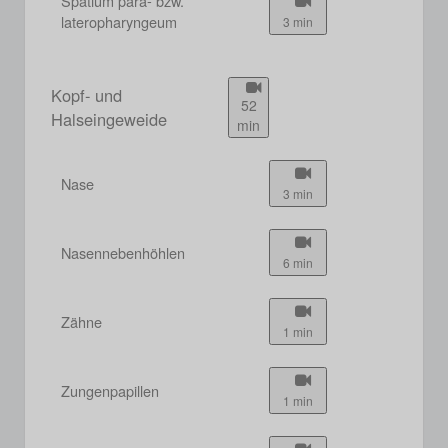
Spatium para- bzw.
lateropharyngeum
3 min
Kopf- und
52
Halseingeweide
min
Nase
3 min
Nasennebenhöhlen
6 min
Zähne
1 min
Zungenpapillen
1 min