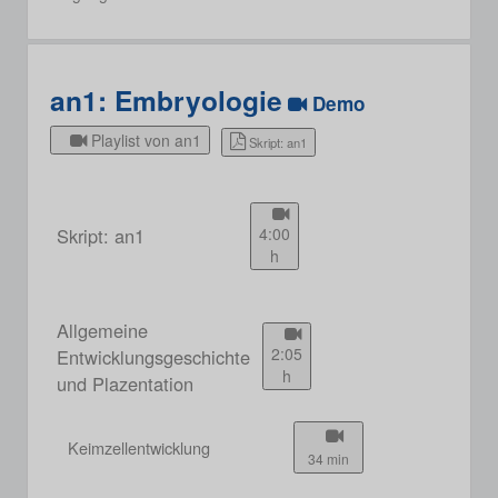
an1: Embryologie
Demo
Playlist von an1
Skript: an1
Skript: an1
4:00
h
Allgemeine
2:05
Entwicklungsgeschichte
h
und Plazentation
Keimzellentwicklung
34 min