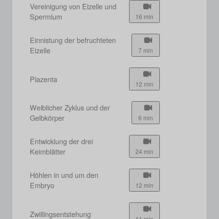
Vereinigung von Eizelle und
Spermium
16 min
Einnistung der befruchteten
Eizelle
7 min
Plazenta
12 min
Weiblicher Zyklus und der
Gelbkörper
6 min
Entwicklung der drei
Keimblätter
24 min
Höhlen in und um den
Embryo
12 min
Zwillingsentstehung
11 min