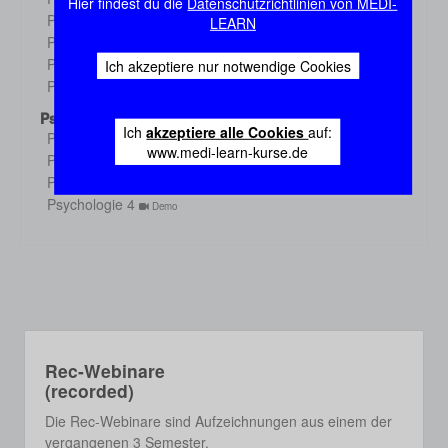
Hier findest du die
Datenschutzrichtlinien von MEDI-
Demo
Physiologie 3
LEARN
Demo
Physiologie 4
Demo
Physiologie 5
Ich akzeptiere nur notwendige Cookies
Demo
Physiologie 6
Demo
Psychologie
Ich
akzeptiere alle Cookies
auf:
Psychologie 1
Demo
www.medi-learn-kurse.de
Psychologie 2
Demo
Psychologie 3
Demo
Psychologie 4
Demo
Rec-Webinare
(recorded)
Die Rec-Webinare sind Aufzeichnungen aus einem der
vergangenen 3 Semester.