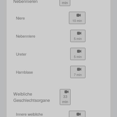
Nebennieren
min
Niere
10 min
Nebenniere
5 min
Ureter
5 min
Harnblase
7 min
Weibliche
33
Geschlechtsorgane
min
Innere weibliche