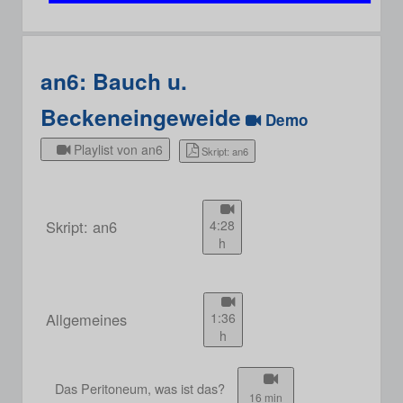
an6: Bauch u.
Beckeneingeweide
Demo
Playlist von an6
Skript: an6
Skript: an6
4:28
h
Allgemeines
1:36
h
Das Peritoneum, was ist das?
16 min