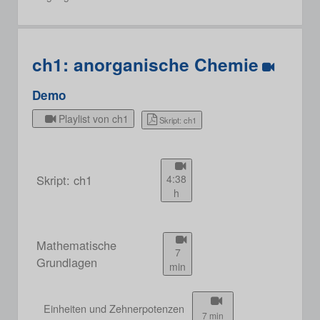
ch1: anorganische Chemie
Demo
Playlist von ch1
Skript: ch1
Skript: ch1
4:38
h
Mathematische
7
Grundlagen
min
Einheiten und Zehnerpotenzen
7 min