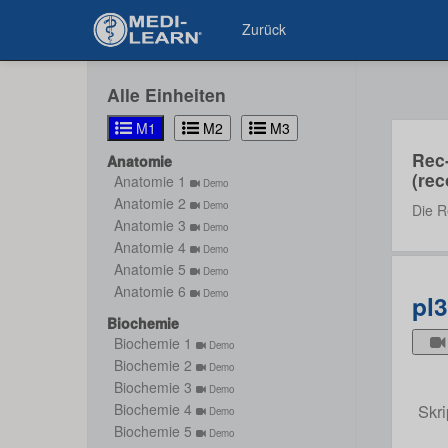
Zurück
Alle Einheiten
M1
M2
M3
Rec
Anatomie
(rec
Anatomie 1
Demo
Anatomie 2
Demo
Die R
Anatomie 3
Demo
Anatomie 4
Demo
Anatomie 5
Demo
Anatomie 6
Demo
pl
Biochemie
Biochemie 1
Demo
Biochemie 2
Demo
Biochemie 3
Demo
Skri
Biochemie 4
Demo
Biochemie 5
Demo