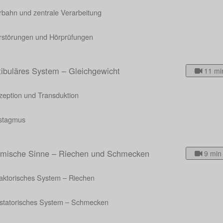
rbahn und zentrale Verarbeitung
rstörungen und Hörprüfungen
tibuläres System – Gleichgewicht
11 mi
zeption und Transduktion
stagmus
mische Sinne – Riechen und Schmecken
9 min
faktorisches System – Riechen
statorisches System – Schmecken