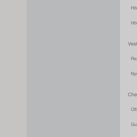
Hö
Hö
Ves
Re
Ny
Che
Ol
Gu