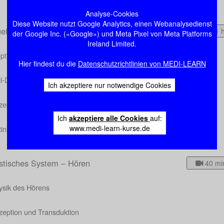
Analyse-Cookies
Diese Website nutzt Google Analytics, einen Webanalysedienst
uelles System – Sehen
1:01 
der Google Inc. («Google») und Meta Pixel von Meta Platforms
Ireland Limited.
ptrischer Apparat
Hier findest du die
Datenschutzrichtlinien von MEDI-LEARN
ll-Dunkel- und Farbsehen
Ich akzeptiere nur notwendige Cookies
eption und Transduktion – der Blick ins Detail
Ich
akzeptiere alle Cookies
auf:
www.medi-learn-kurse.de
inale und zentrale Verarbeitung
stisches System – Hören
40 mi
ysik des Hörens
zeption und Transduktion