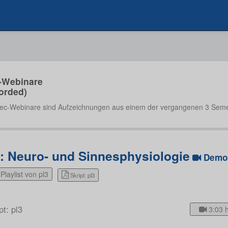
-Webinare
orded)
ec-Webinare sind Aufzeichnungen aus einem der vergangenen 3 Seme
3: Neuro- und Sinnesphysiologie
Demo
Playlist von pl3
Skript: pl3
pt: pl3
3:03 