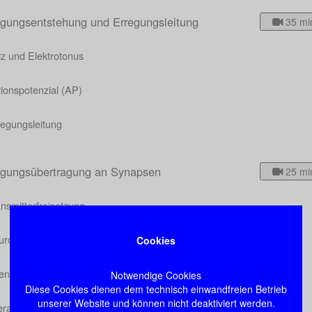
egungsentstehung und Erregungsleitung
35 mi
z und Elektrotonus
ionspotenzial (AP)
regungsleitung
egungsübertragung an Synapsen
25 mi
nsmitterfreisetzung
urotransmitter und Rezeptoren
Cookies
endigung der Transmitterwirkung
Notwendige Cookies
Diese Cookies dienen dem technisch einwandfreien Betrieb
unserer Website und können nicht deaktiviert werden.
teraktionen an Synapsen