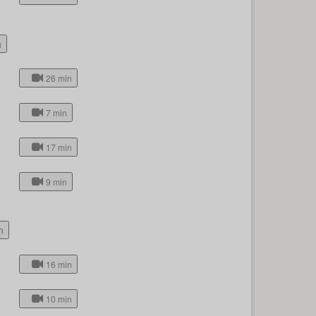
h
26 min
7 min
17 min
9 min
n
16 min
10 min