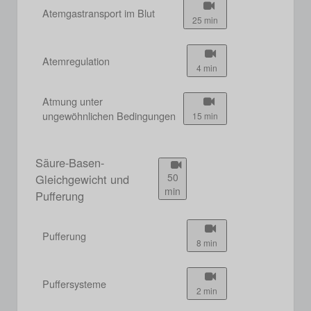
Atemgastransport im Blut
25 min
Atemregulation
4 min
Atmung unter
ungewöhnlichen Bedingungen
15 min
Säure-Basen-
50
Gleichgewicht und
min
Pufferung
Pufferung
8 min
Puffersysteme
2 min