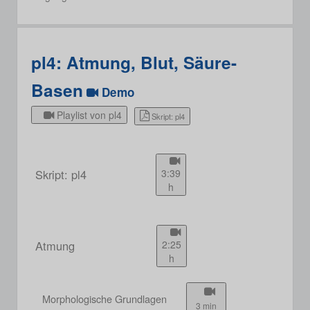
pl4: Atmung, Blut, Säure-
Basen
Demo
Playlist von pl4
Skript: pl4
Skript: pl4
3:39
h
Atmung
2:25
h
Morphologische Grundlagen
3 min