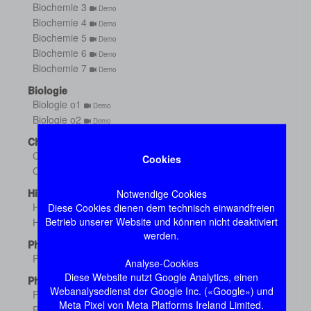
Biochemie 3
Demo
Biochemie 4
Demo
Biochemie 5
Demo
Biochemie 6
Demo
Biochemie 7
Demo
Biologie
Biologie o1
Demo
Biologie o2
Demo
Chemie
Chemie 1
Cookies
Demo
Chemie 2
Demo
Histologie
Notwendige Cookies
Histologie s1
Diese Cookies dienen dem technisch einwandfreien
Demo
Betrieb unserer Website und können nicht deaktiviert
Histologie s2
Demo
werden.
Physik
Physik
Demo
Analyse-Cookies
Diese Website nutzt Google Analytics, einen
Physiologie
Webanalysedienst der Google Inc. («Google») und
Physiologie 1
Demo
Meta Pixel von Meta Platforms Ireland Limited.
Physiologie 2