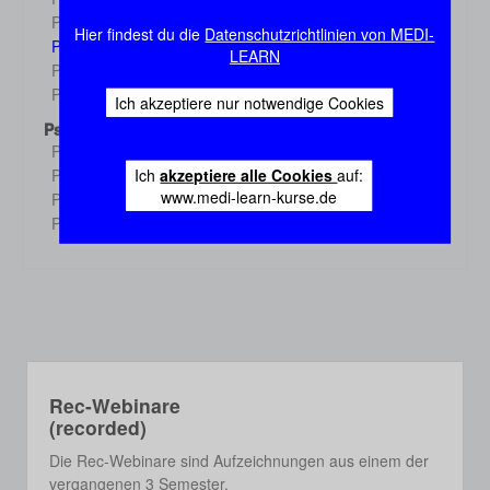
Demo
Physiologie 3
Demo
Hier findest du die
Datenschutzrichtlinien von MEDI-
Physiologie 4
Demo
LEARN
Physiologie 5
Demo
Physiologie 6
Demo
Ich akzeptiere nur notwendige Cookies
Psychologie
Psychologie 1
Demo
Ich
akzeptiere alle Cookies
auf:
Psychologie 2
Demo
www.medi-learn-kurse.de
Psychologie 3
Demo
Psychologie 4
Demo
Rec-Webinare
(recorded)
Die Rec-Webinare sind Aufzeichnungen aus einem der
vergangenen 3 Semester.