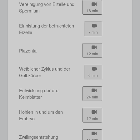
Vereinigung von Eizelle und
Spermium
16 min
Einnistung der befruchteten
Eizelle
7 min
Plazenta
12 min
Weiblicher Zyklus und der
Gelbkörper
6 min
Entwicklung der drei
Keimblätter
24 min
Höhlen in und um den
Embryo
12 min
Zwillingsentstehung
11 min