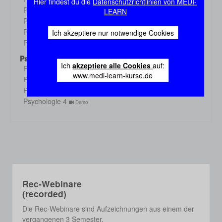
Hier findest du die
Datenschutzrichtlinien von MEDI-
Demo
Physiologie 3
LEARN
Demo
Physiologie 4
Demo
Physiologie 5
Ich akzeptiere nur notwendige Cookies
Demo
Physiologie 6
Demo
Psychologie
Ich
akzeptiere alle Cookies
auf:
Psychologie 1
Demo
www.medi-learn-kurse.de
Psychologie 2
Demo
Psychologie 3
Demo
Psychologie 4
Demo
Rec-Webinare
(recorded)
Die Rec-Webinare sind Aufzeichnungen aus einem der
vergangenen 3 Semester.