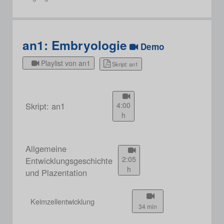
an1: Embryologie
Demo
Playlist von an1
Skript: an1
Skript: an1
4:00
h
Allgemeine
2:05
Entwicklungsgeschichte
h
und Plazentation
Keimzellentwicklung
34 min