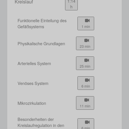
Kreislauf
1:14
h
Funktionelle Einteilung des
Gefäßsystems
1 min
Physikalische Grundlagen
23 min
Arterielles System
25 min
Venöses System
6 min
Mikrozirkulation
11 min
Besonderheiten der
Kreislaufregulation in den
6 min