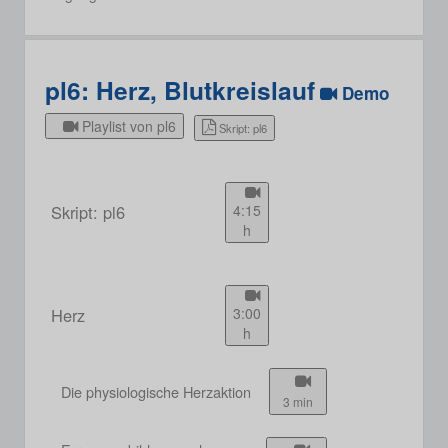
pl6: Herz, Blutkreislauf
Demo
Playlist von pl6
Skript: pl6
Skript: pl6
4:15
h
Herz
3:00
h
Die physiologische Herzaktion
3 min