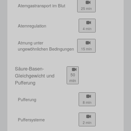
Atemgastransport im Blut
25 min
Atemregulation
4 min
Atmung unter
ungewöhnlichen Bedingungen
15 min
Säure-Basen-
50
Gleichgewicht und
min
Pufferung
Pufferung
8 min
Puffersysteme
2 min