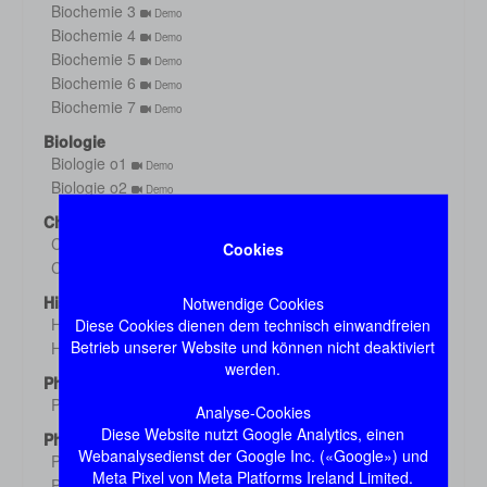
Biochemie 3
Demo
Biochemie 4
Demo
Biochemie 5
Demo
Biochemie 6
Demo
Biochemie 7
Demo
Biologie
Biologie o1
Demo
Biologie o2
Demo
Chemie
Chemie 1
Cookies
Demo
Chemie 2
Demo
Histologie
Notwendige Cookies
Histologie s1
Diese Cookies dienen dem technisch einwandfreien
Demo
Betrieb unserer Website und können nicht deaktiviert
Histologie s2
Demo
werden.
Physik
Physik
Demo
Analyse-Cookies
Diese Website nutzt Google Analytics, einen
Physiologie
Webanalysedienst der Google Inc. («Google») und
Physiologie 1
Demo
Meta Pixel von Meta Platforms Ireland Limited.
Physiologie 2