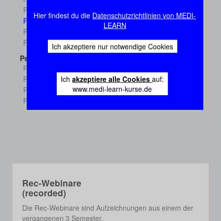
Demo
Physiologie 3
Demo
Hier findest du die
Datenschutzrichtlinien von MEDI-
Physiologie 4
Demo
LEARN
Physiologie 5
Demo
Physiologie 6
Demo
Ich akzeptiere nur notwendige Cookies
Psychologie
Psychologie 1
Demo
Ich
akzeptiere alle Cookies
auf:
Psychologie 2
Demo
www.medi-learn-kurse.de
Psychologie 3
Demo
Psychologie 4
Demo
Rec-Webinare
(recorded)
Die Rec-Webinare sind Aufzeichnungen aus einem der
vergangenen 3 Semester.