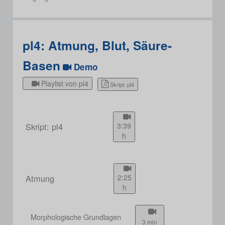
pl4: Atmung, Blut, Säure-
Basen
Demo
Playlist von pl4
Skript: pl4
Skript: pl4
3:39
h
Atmung
2:25
h
Morphologische Grundlagen
3 min