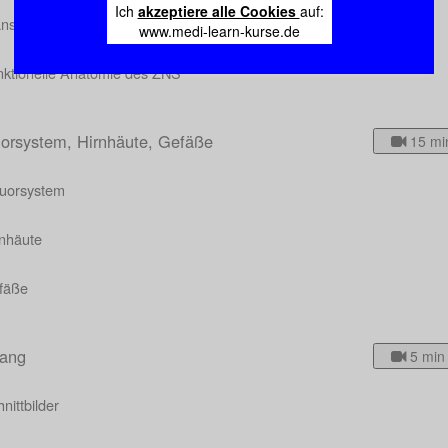
Ich
akzeptiere alle Cookies
auf:
ansmitter im ZNS
www.medi-learn-kurse.de
nktionelle Anatomie des ZNS
uorsystem, Hirnhäute, Gefäße
15 mi
quorsystem
rnhäute
fäße
ang
5 min
nittbilder