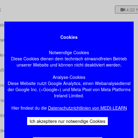
S
4:22 
standteile und Aufbau des ZNS
Cookies
twicklung
Notwendige Cookies
kroskopie des Gehirns
Diese Cookies dienen dem technisch einwandfreien Betrieb
unserer Website und können nicht deaktiviert werden.
oßhirn
Analyse-Cookies
Diese Website nutzt Google Analytics, einen Webanalysedienst
encephalon
der Google Inc. («Google») und Meta Pixel von Meta Platforms
Ireland Limited.
rnstamm
Hier findest du die
Datenschutzrichtlinien von MEDI-LEARN
inhirn
Ich akzeptiere nur notwendige Cookies
ckenmark