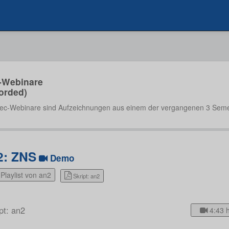
-Webinare
orded)
ec-Webinare sind Aufzeichnungen aus einem der vergangenen 3 Seme
2: ZNS
Demo
Playlist von an2
Skript: an2
pt: an2
4:43 