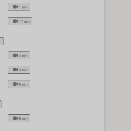
1 min
17 min
n
4 min
3 min
8 min
5 min