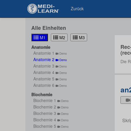
Zurück
Alle Einheiten
M1
M2
M3
Rec
Anatomie
(rec
Anatomie 1
Demo
Anatomie 2
Demo
Die R
Anatomie 3
Demo
Anatomie 4
Demo
Anatomie 5
Demo
Anatomie 6
Demo
an
Biochemie
Biochemie 1
Demo
Biochemie 2
Demo
Biochemie 3
Demo
Skri
Biochemie 4
Demo
Biochemie 5
Demo