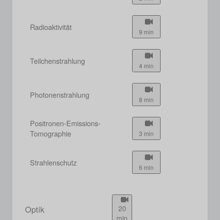
Radioaktivität
9 min
Teilchenstrahlung
4 min
Photonenstrahlung
8 min
Positronen-Emissions-
Tomographie
3 min
Strahlenschutz
6 min
Optik
20
min