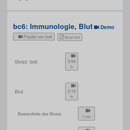
bc6: Immunologie, Blut
Demo
Playlist von bc6
Skript: bc6
Skript: bc6
3:54
h
Blut
2:12
h
Bestandteile des Blutes
7 min