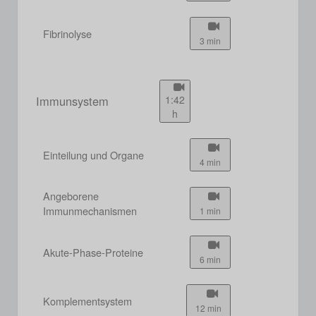
Fibrinolyse
3 min
Immunsystem
1:42
h
Einteilung und Organe
4 min
Angeborene
Immunmechanismen
1 min
Akute-Phase-Proteine
6 min
Komplementsystem
12 min