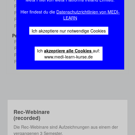
Demo
Physiologie 3
Demo
Hier findest du die
Datenschutzrichtlinien von MEDI-
Physiologie 4
Demo
LEARN
Physiologie 5
Demo
Physiologie 6
Demo
Ich akzeptiere nur notwendige Cookies
Psychologie
Psychologie 1
Demo
Psychologie 2
Demo
Ich
akzeptiere alle Cookies
auf:
Psychologie 3
Demo
www.medi-learn-kurse.de
Psychologie 4
Demo
Rec-Webinare
(recorded)
Die Rec-Webinare sind Aufzeichnungen aus einem der
vergangenen 3 Semester.