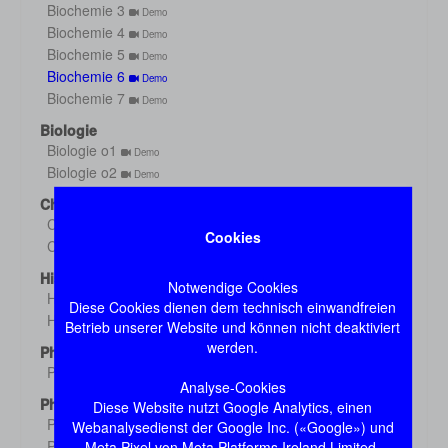
Biochemie 3
Demo
Biochemie 4
Demo
Biochemie 5
Demo
Biochemie 6
Demo
Biochemie 7
Demo
Biologie
Biologie o1
Demo
Biologie o2
Demo
Chemie
Chemie 1
Demo
Cookies
Chemie 2
Demo
Histologie
Notwendige Cookies
Histologie s1
Demo
Diese Cookies dienen dem technisch einwandfreien
Histologie s2
Demo
Betrieb unserer Website und können nicht deaktiviert
werden.
Physik
Physik
Demo
Analyse-Cookies
Physiologie
Diese Website nutzt Google Analytics, einen
Physiologie 1
Webanalysedienst der Google Inc. («Google») und
Demo
Physiologie 2
Meta Pixel von Meta Platforms Ireland Limited.