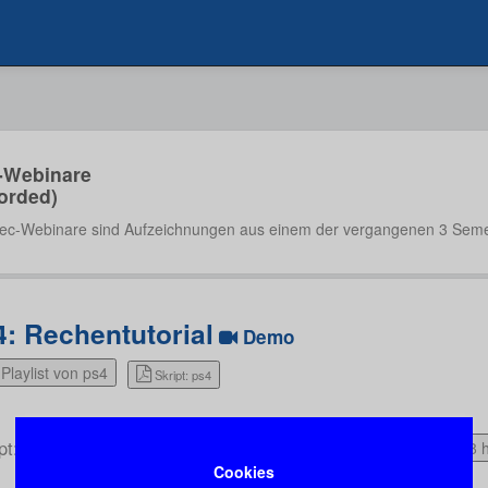
-Webinare
orded)
ec-Webinare sind Aufzeichnungen aus einem der vergangenen 3 Seme
4: Rechentutorial
Demo
Playlist von ps4
Skript: ps4
pt: ps4
1:38 
Cookies