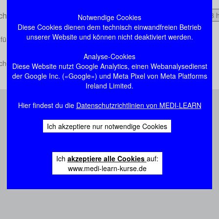
hologie und Statistik
1:38 
Notwendige Cookies
Diese Cookies dienen dem technisch einwandfreien Betrieb
unserer Website und können nicht deaktiviert werden.
nführung
Analyse-Cookies
chenbeispiele
Diese Website nutzt Google Analytics, einen Webanalysedienst
der Google Inc. («Google») und Meta Pixel von Meta Platforms
Ireland Limited.
Hier findest du die
Datenschutzrichtlinien von MEDI-LEARN
Ich akzeptiere nur notwendige Cookies
Ich
akzeptiere alle Cookies
auf:
www.medi-learn-kurse.de