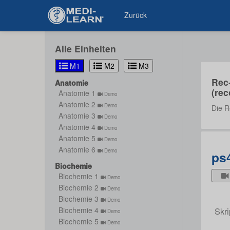
Zurück
Alle Einheiten
M1
M2
M3
Rec
Anatomie
(rec
Anatomie 1
Demo
Anatomie 2
Demo
Die R
Anatomie 3
Demo
Anatomie 4
Demo
Anatomie 5
Demo
Anatomie 6
Demo
ps
Biochemie
Biochemie 1
Demo
Biochemie 2
Demo
Biochemie 3
Demo
Skri
Biochemie 4
Demo
Biochemie 5
Demo