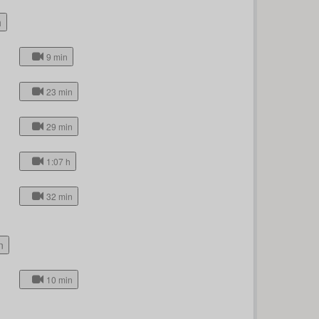
h
9 min
23 min
29 min
1:07 h
32 min
n
10 min