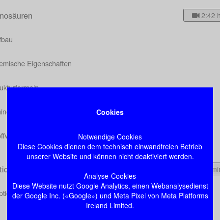
nosäuren
2:42 
fbau
emische Eigenschaften
ukturformeln
inosäure-Stoffwechsel
Cookies
offwechsel spezieller Aminosäuren
Notwendige Cookies
Diese Cookies dienen dem technisch einwandfreien Betrieb
unserer Website und können nicht deaktiviert werden.
tide
10 mi
Analyse-Cookies
Diese Website nutzt Google Analytics, einen Webanalysedienst
ptidbindung
der Google Inc. («Google») und Meta Pixel von Meta Platforms
Ireland Limited.