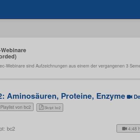
-Webinare
orded)
ec-Webinare sind Aufzeichnungen aus einem der vergangenen 3 Seme
2: Aminosäuren, Proteine, Enzyme
D
Playlist von bc2
Skript: bc2
pt: bc2
4:48 