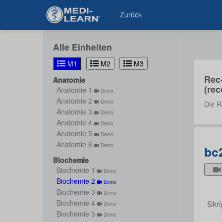
Zurück
Alle Einheiten
M1
M2
M3
Rec
Anatomie
(rec
Anatomie 1
Demo
Anatomie 2
Demo
Die R
Anatomie 3
Demo
Anatomie 4
Demo
Anatomie 5
Demo
Anatomie 6
Demo
bc
Biochemie
Biochemie 1
Demo
Biochemie 2
Demo
Biochemie 3
Demo
Skri
Biochemie 4
Demo
Biochemie 5
Demo