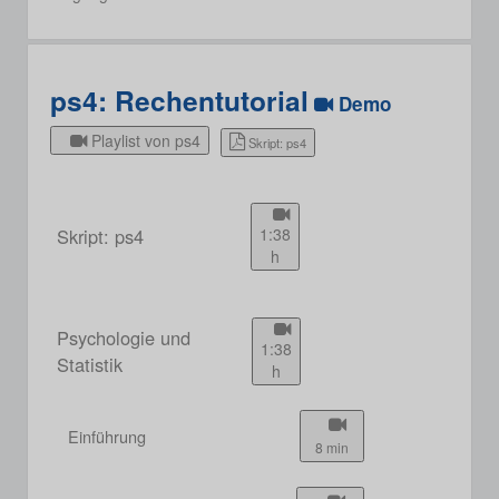
ps4: Rechentutorial
Demo
Playlist von ps4
Skript: ps4
Skript: ps4
1:38
h
Psychologie und
1:38
Statistik
h
Einführung
8 min