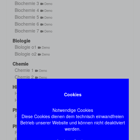
Biochemie 3
Demo
Biochemie 4
Demo
Biochemie 5
Demo
Biochemie 6
Demo
Biochemie 7
Demo
Biologie
Biologie o1
Demo
Biologie o2
Demo
Chemie
Chemie 1
Demo
Chemie 2
Demo
Histologie
Histologie s1
Cookies
Demo
Histologie s2
Demo
Notwendige Cookies
Physik
Diese Cookies dienen dem technisch einwandfreien
Physik
Demo
Betrieb unserer Website und können nicht deaktiviert
Physiologie
werden.
Physiologie 1
Demo
Physiologie 2