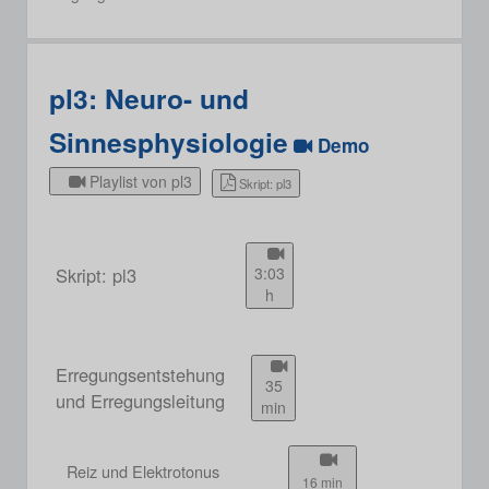
pl3: Neuro- und
Sinnesphysiologie
Demo
Playlist von pl3
Skript: pl3
Skript: pl3
3:03
h
Erregungsentstehung
35
und Erregungsleitung
min
Reiz und Elektrotonus
16 min