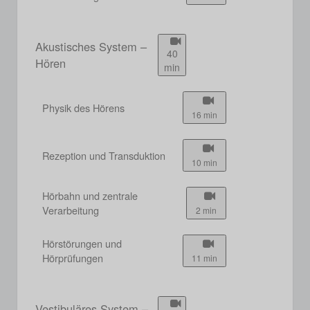
Akustisches System –
40
Hören
min
Physik des Hörens
16 min
Rezeption und Transduktion
10 min
Hörbahn und zentrale
Verarbeitung
2 min
Hörstörungen und
Hörprüfungen
11 min
Vestibuläres System –