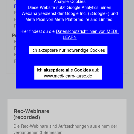
Demo
Analyse-Cookies
Physiologie 3
Diese Website nutzt Google Analytics, einen
Demo
Physiologie 4
Webanalysedienst der Google Inc. («Google») und
Demo
Meta Pixel von Meta Platforms Ireland Limited.
Physiologie 5
Demo
Physiologie 6
Demo
Hier findest du die
Datenschutzrichtlinien von MEDI-
Psychologie
LEARN
Psychologie 1
Demo
Psychologie 2
Demo
Ich akzeptiere nur notwendige Cookies
Psychologie 3
Demo
Psychologie 4
Demo
Ich
akzeptiere alle Cookies
auf:
www.medi-learn-kurse.de
Rec-Webinare
(recorded)
Die Rec-Webinare sind Aufzeichnungen aus einem der
vergangenen 3 Semester.