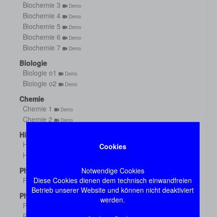
Biochemie 3
Demo
Biochemie 4
Demo
Biochemie 5
Demo
Biochemie 6
Demo
Biochemie 7
Demo
Biologie
Biologie o1
Demo
Biologie o2
Demo
Chemie
Chemie 1
Demo
Chemie 2
Demo
Histologie
Histologie s1
Cookies
Demo
Histologie s2
Demo
Notwendige Cookies
Physik
Diese Cookies dienen dem technisch einwandfreien
Physik
Demo
Betrieb unserer Website und können nicht deaktiviert
Physiologie
werden.
Physiologie 1
Demo
Physiologie 2