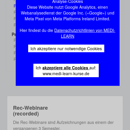
Demo
Analyse-Cookies
Physiologie 3
Diese Website nutzt Google Analytics, einen
Demo
Physiologie 4
Webanalysedienst der Google Inc. («Google») und
Demo
Meta Pixel von Meta Platforms Ireland Limited.
Physiologie 5
Demo
Physiologie 6
Demo
Hier findest du die
Datenschutzrichtlinien von MEDI-
Psychologie
LEARN
Psychologie 1
Demo
Psychologie 2
Demo
Ich akzeptiere nur notwendige Cookies
Psychologie 3
Demo
Psychologie 4
Demo
Ich
akzeptiere alle Cookies
auf:
www.medi-learn-kurse.de
Rec-Webinare
(recorded)
Die Rec-Webinare sind Aufzeichnungen aus einem der
vergangenen 3 Semester.