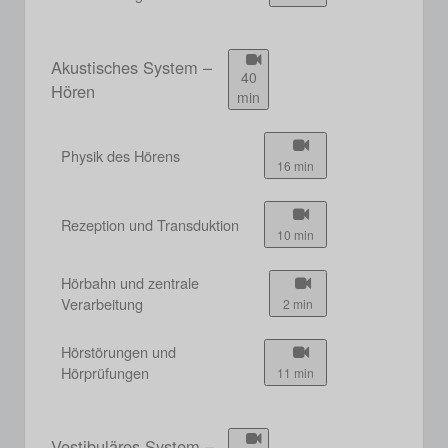
Akustisches System –
40
Hören
min
Physik des Hörens
16 min
Rezeption und Transduktion
10 min
Hörbahn und zentrale
Verarbeitung
2 min
Hörstörungen und
Hörprüfungen
11 min
Vestibuläres System –