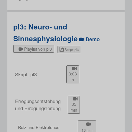
pl3: Neuro- und
Sinnesphysiologie
Demo
Playlist von pl3
Skript: pl3
Skript: pl3
3:03
h
Erregungsentstehung
35
und Erregungsleitung
min
Reiz und Elektrotonus
16 min