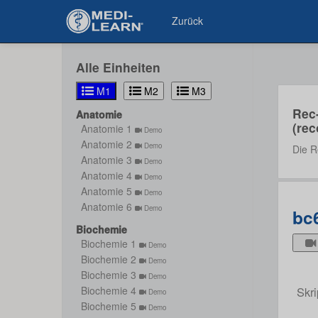
Zurück
Alle Einheiten
M1
M2
M3
Rec
Anatomie
(rec
Anatomie 1
Demo
Anatomie 2
Demo
Die R
Anatomie 3
Demo
Anatomie 4
Demo
Anatomie 5
Demo
Anatomie 6
Demo
bc
Biochemie
Biochemie 1
Demo
Biochemie 2
Demo
Biochemie 3
Demo
Skri
Biochemie 4
Demo
Biochemie 5
Demo