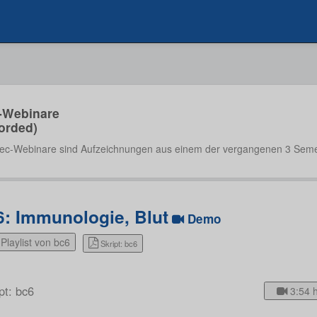
-Webinare
orded)
ec-Webinare sind Aufzeichnungen aus einem der vergangenen 3 Seme
6: Immunologie, Blut
Demo
Playlist von bc6
Skript: bc6
pt: bc6
3:54 