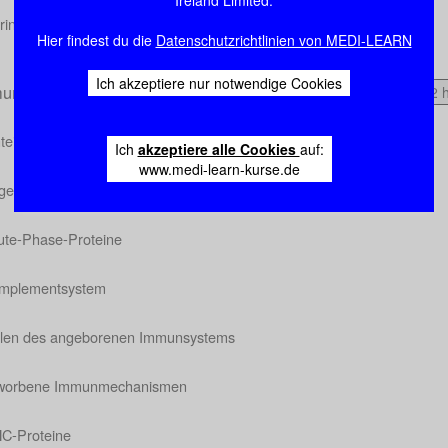
rinolyse
Hier findest du die
Datenschutzrichtlinien von MEDI-LEARN
Ich akzeptiere nur notwendige Cookies
unsystem
1:42 
nteilung und Organe
Ich
akzeptiere alle Cookies
auf:
www.medi-learn-kurse.de
geborene Immunmechanismen
ute-Phase-Proteine
mplementsystem
llen des angeborenen Immunsystems
worbene Immunmechanismen
C-Proteine