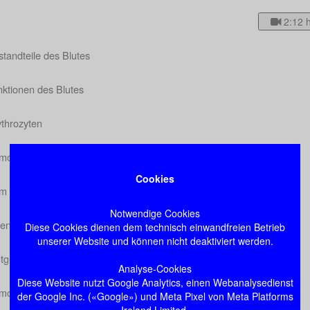
2:12 
tandteile des Blutes
nktionen des Blutes
ythrozyten
moglobin
Cookies
m
Notwendige Cookies
senstoffwechsel
Diese Cookies dienen dem technisch einwandfreien Betrieb
unserer Website und können nicht deaktiviert werden.
utgruppen
Analyse-Cookies
Diese Website nutzt Google Analytics, einen Webanalysedienst
ostase (Blutstillung und Blutgerinnung)
der Google Inc. («Google») und Meta Pixel von Meta Platforms
Ireland Limited.