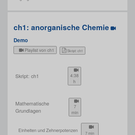
ch1: anorganische Chemie
Demo
Playlist von ch1
Skript: ch1
Skript: ch1
4:38
h
Mathematische
7
Grundlagen
min
Einheiten und Zehnerpotenzen
7 min