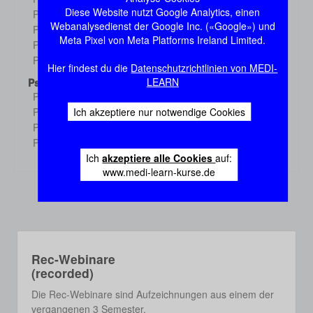
Demo
Diese Website nutzt Google Analytics, einen
Physiologie 3
Demo
Webanalysedienst der Google Inc. («Google») und
Physiologie 4
Demo
Meta Pixel von Meta Platforms Ireland Limited.
Physiologie 5
Demo
Physiologie 6
Demo
Hier findest du die
Datenschutzrichtlinien von MEDI-
LEARN
Psychologie
Psychologie 1
Demo
Ich akzeptiere nur notwendige Cookies
Psychologie 2
Demo
Psychologie 3
Demo
Psychologie 4
Demo
Ich
akzeptiere alle Cookies
auf:
www.medi-learn-kurse.de
Rec-Webinare
(recorded)
Die Rec-Webinare sind Aufzeichnungen aus einem der
vergangenen 3 Semester.