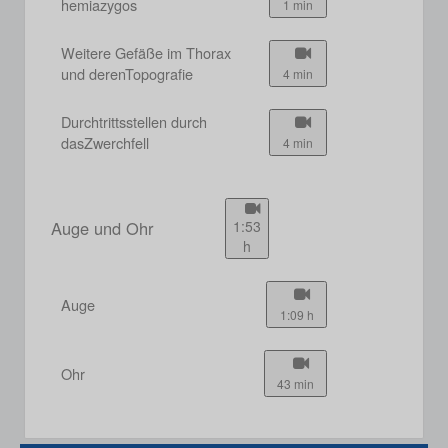
hemiazygos
1 min
Weitere Gefäße im Thorax
und derenTopografie
4 min
Durchtrittsstellen durch
dasZwerchfell
4 min
Auge und Ohr
1:53
h
Auge
1:09 h
Ohr
43 min