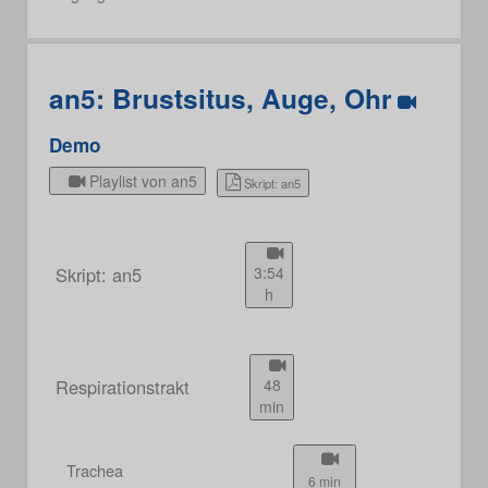
an5: Brustsitus, Auge, Ohr
Demo
Playlist von an5
Skript: an5
Skript: an5
3:54
h
Respirationstrakt
48
min
Trachea
6 min