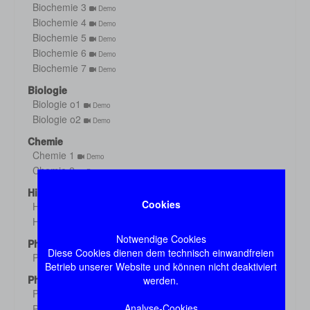
Biochemie 3
Demo
Biochemie 4
Demo
Biochemie 5
Demo
Biochemie 6
Demo
Biochemie 7
Demo
Biologie
Biologie o1
Demo
Biologie o2
Demo
Chemie
Chemie 1
Demo
Chemie 2
Demo
Histologie
Cookies
Histologie s1
Demo
Histologie s2
Demo
Notwendige Cookies
Physik
Diese Cookies dienen dem technisch einwandfreien
Physik
Demo
Betrieb unserer Website und können nicht deaktiviert
Physiologie
werden.
Physiologie 1
Demo
Analyse-Cookies
Physiologie 2