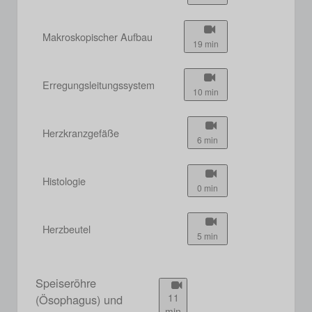
Makroskopischer Aufbau
19 min
Erregungsleitungssystem
10 min
Herzkranzgefäße
6 min
Histologie
0 min
Herzbeutel
5 min
Speiseröhre
11
(Ösophagus) und
min