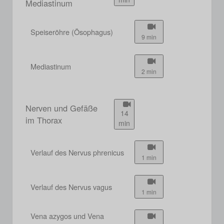
Mediastinum
Speiseröhre (Ösophagus)
9 min
Mediastinum
2 min
Nerven und Gefäße
14
im Thorax
min
Verlauf des Nervus phrenicus
1 min
Verlauf des Nervus vagus
1 min
Vena azygos und Vena