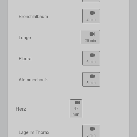
Bronchialbaum
2 min
Lunge
26 min
Pleura
6 min
Atemmechanik
5 min
Herz
47
min
Lage im Thorax
5 min