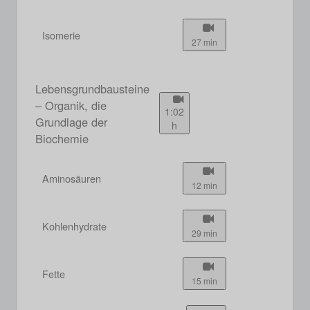
Isomerie
27 min
Lebensgrundbausteine
– Organik, die
1:02
Grundlage der
h
Biochemie
Aminosäuren
12 min
Kohlenhydrate
29 min
Fette
15 min