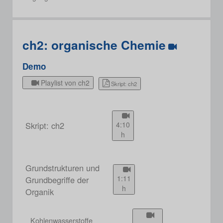
ch2: organische Chemie
Demo
Playlist von ch2
Skript: ch2
Skript: ch2
4:10
h
Grundstrukturen und
1:11
Grundbegriffe der
h
Organik
Kohlenwasserstoffe