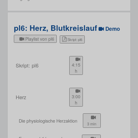
pl6: Herz, Blutkreislauf
Demo
Playlist von pl6
Skript: pl6
Skript: pl6
4:15
h
Herz
3:00
h
Die physiologische Herzaktion
3 min