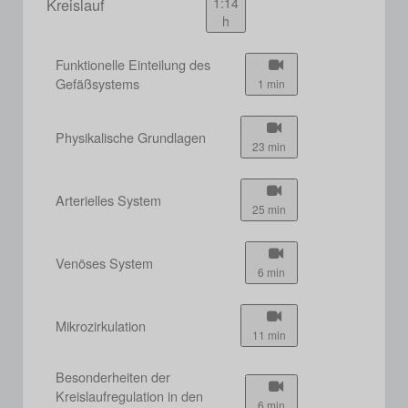
Kreislauf
1:14
h
Funktionelle Einteilung des
Gefäßsystems
1 min
Physikalische Grundlagen
23 min
Arterielles System
25 min
Venöses System
6 min
Mikrozirkulation
11 min
Besonderheiten der
Kreislaufregulation in den
6 min