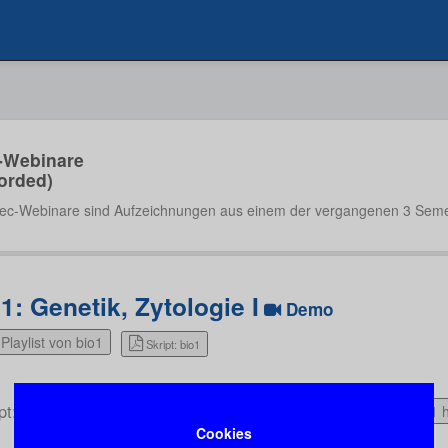
-Webinare
orded)
ec-Webinare sind Aufzeichnungen aus einem der vergangenen 3 Seme
1: Genetik, Zytologie I
Demo
Playlist von bio1
Skript: bio1
pt: bio1
3:41 
Cookies