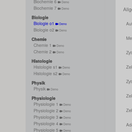
Biochemie 6
Demo
Biochemie 7
Allg
Demo
Biologie
Auf
Biologie o1
Demo
Biologie o2
Demo
Me
Chemie
Chemie 1
Demo
Chemie 2
Zyt
Demo
Histologie
Zel
Histologie s1
Demo
Histologie s2
Demo
Zy
Physik
Physik
Demo
Zel
Physiologie
Physiologie 1
Demo
Ze
Physiologie 2
Demo
Physiologie 3
Demo
Physiologie 4
Ada
Demo
Physiologie 5
Demo