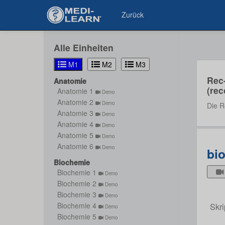
Zurück
Alle Einheiten
M1
M2
M3
Rec
Anatomie
(rec
Anatomie 1
Demo
Anatomie 2
Demo
Die R
Anatomie 3
Demo
Anatomie 4
Demo
Anatomie 5
Demo
Anatomie 6
Demo
bio
Biochemie
Biochemie 1
Demo
Biochemie 2
Demo
Biochemie 3
Demo
Skri
Biochemie 4
Demo
Biochemie 5
Demo