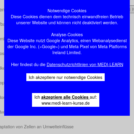
emeine Zytologie, Zellteilung und Zelltod
3:41 
Notwendige Cookies
Diese Cookies dienen dem technisch einwandfreien Betrieb
unserer Website und können nicht deaktiviert werden.
bau einer menschlichen Zelle – Überblick
Analyse-Cookies
mbranen der Zellen
Diese Website nutzt Google Analytics, einen Webanalysedienst
der Google Inc. («Google») und Meta Pixel von Meta Platforms
Ireland Limited.
oskelett
Hier findest du die
Datenschutzrichtlinien von MEDI-LEARN
lkern
Ich akzeptiere nur notwendige Cookies
toplasma
lorganellen
Ich
akzeptiere alle Cookies
auf:
www.medi-learn-kurse.de
llvermehrung und Keimzellbildung
ptation von Zellen an Umwelteinflüsse