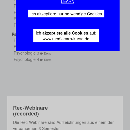
Demo
LEARN
Physiologie 3
Demo
Physiologie 4
Demo
Ich akzeptiere nur notwendige Cookies
Physiologie 5
Demo
Physiologie 6
Demo
Ich
akzeptiere alle Cookies
auf:
Psychologie
www.medi-learn-kurse.de
Psychologie 1
Demo
Psychologie 2
Demo
Psychologie 3
Demo
Psychologie 4
Demo
Rec-Webinare
(recorded)
Die Rec-Webinare sind Aufzeichnungen aus einem der
vergangenen 3 Semester.