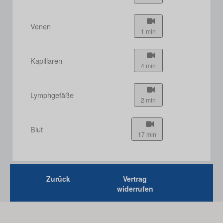
Venen
1 min
Kapillaren
4 min
Lymphgefäße
2 min
Blut
17 min
Zurück
Vertrag
widerrufen