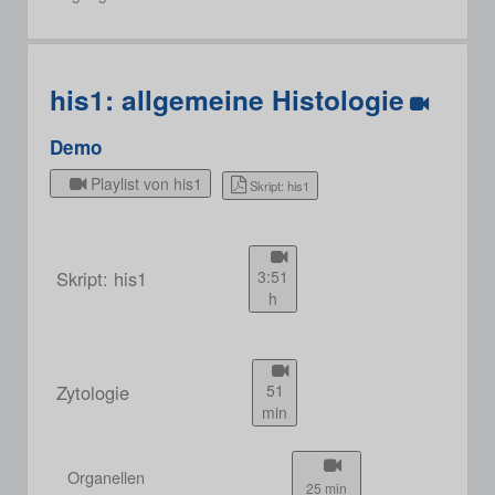
his1: allgemeine Histologie
Demo
Playlist von his1
Skript: his1
Skript: his1
3:51
h
Zytologie
51
min
Organellen
25 min