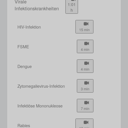
Virale
1:01
Infektionskrankheiten
h
HIV-Infektion
15 min
FSME
4 min
Dengue
4 min
Zytomegalievirus-Infektion
3 min
Infektiöse Mononukleose
7 min
Rabies