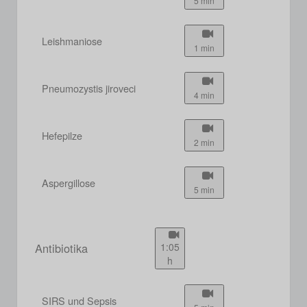
5 min
Leishmaniose
1 min
Pneumozystis jiroveci
4 min
Hefepilze
2 min
Aspergillose
5 min
Antibiotika
1:05
h
SIRS und Sepsis