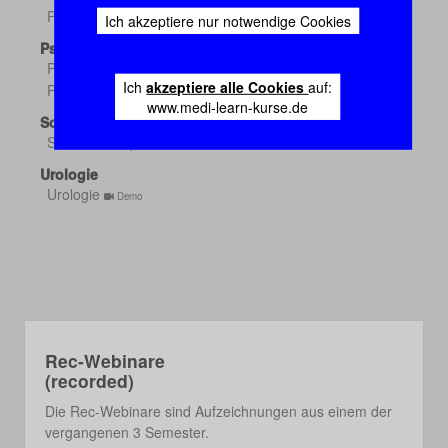
Pharmakologie 3
Ich akzeptiere nur notwendige Cookies
Demo
Psychiatrie
Psychiatrie 1
Demo
Ich
akzeptiere alle Cookies
auf:
Psychiatrie 2
Demo
www.medi-learn-kurse.de
Sozialmed./Epidem.
Sozialmed./Epidem.
Demo
Urologie
Urologie
Demo
Rec-Webinare
(recorded)
Die Rec-Webinare sind Aufzeichnungen aus einem der
vergangenen 3 Semester.