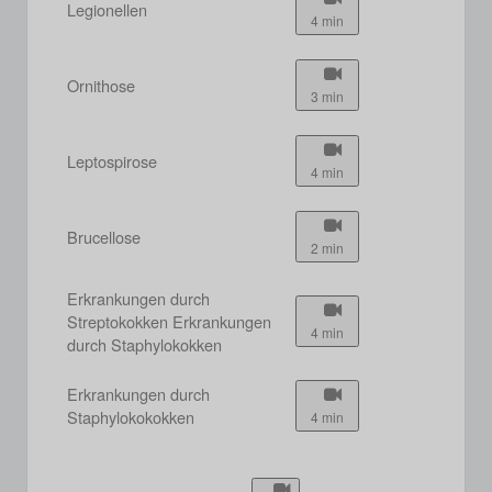
Legionellen
4 min
Ornithose
3 min
Leptospirose
4 min
Brucellose
2 min
Erkrankungen durch
Streptokokken Erkrankungen
4 min
durch Staphylokokken
Erkrankungen durch
Staphylokokokken
4 min