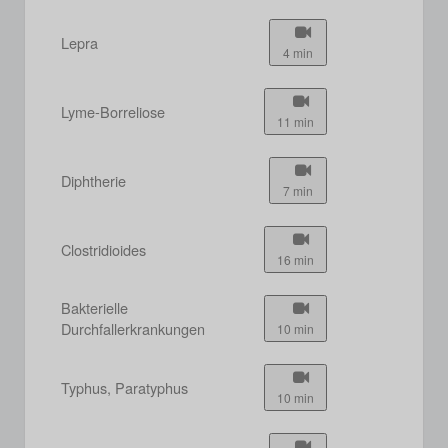
Lepra
4 min
Lyme-Borreliose
11 min
Diphtherie
7 min
Clostridioides
16 min
Bakterielle
Durchfallerkrankungen
10 min
Typhus, Paratyphus
10 min