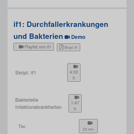
if1: Durchfallerkrankungen
und Bakterien
Demo
Playlist von if1
Skript: if1
Skript: if1
4:33
h
Bakterielle
1:47
Infektionskrankheiten
h
Tbc
23 min