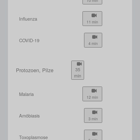
10 min
Influenza
11 min
COVID-19
4 min
Protozoen, Pilze
35
min
Malaria
12 min
Amöbiasis
3 min
Toxoplasmose