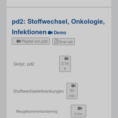
pd2: Stoffwechsel, Onkologie,
Infektionen
Demo
Playlist von pd2
Skript: pd2
Skript: pd2
3:16
h
Stoffwechselerkrankungen
53
min
Neugeborenenscreening
5 min