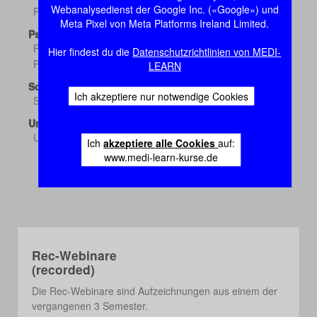
Webanalysedienst der Google Inc. («Google») und
Pharmakologie 3
Demo
Meta Pixel von Meta Platforms Ireland Limited.
Psychiatrie
Psychiatrie 1
Hier findest du die
Datenschutzrichtlinien von MEDI-
Demo
Psychiatrie 2
LEARN
Demo
Sozialmed./Epidem.
Ich akzeptiere nur notwendige Cookies
Sozialmed./Epidem.
Demo
Urologie
Urologie
Demo
Ich
akzeptiere alle Cookies
auf:
www.medi-learn-kurse.de
Rec-Webinare
(recorded)
Die Rec-Webinare sind Aufzeichnungen aus einem der
vergangenen 3 Semester.