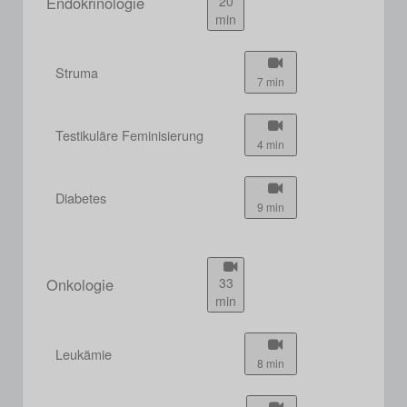
Endokrinologie
20
min
Struma
7 min
Testikuläre Feminisierung
4 min
Diabetes
9 min
Onkologie
33
min
Leukämie
8 min