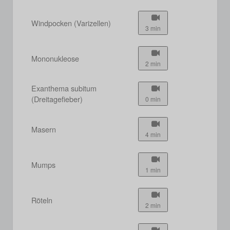
Windpocken (Varizellen)
3 min
Mononukleose
2 min
Exanthema subitum
(Dreitagefieber)
0 min
Masern
4 min
Mumps
1 min
Röteln
2 min