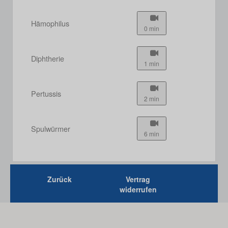
Hämophilus
0 min
Diphtherie
1 min
Pertussis
2 min
Spulwürmer
6 min
Zurück
Vertrag
widerrufen