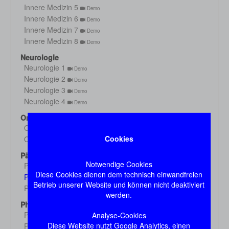
Innere Medizin 5
Demo
Innere Medizin 6
Demo
Innere Medizin 7
Demo
Innere Medizin 8
Demo
Neurologie
Neurologie 1
Demo
Neurologie 2
Demo
Neurologie 3
Demo
Neurologie 4
Demo
Orthopädie
Orthopädie 1
Demo
Cookies
Orthopädie 2
Demo
Pädiatrie
Notwendige Cookies
Pädiatrie 1
Demo
Diese Cookies dienen dem technisch einwandfreien
Pädiatrie 2
Demo
Betrieb unserer Website und können nicht deaktiviert
Pädiatrie 3
Demo
werden.
Pharmakologie
Pharmakologie 1
Analyse-Cookies
Demo
Diese Website nutzt Google Analytics, einen
Pharmakologie 2
Demo