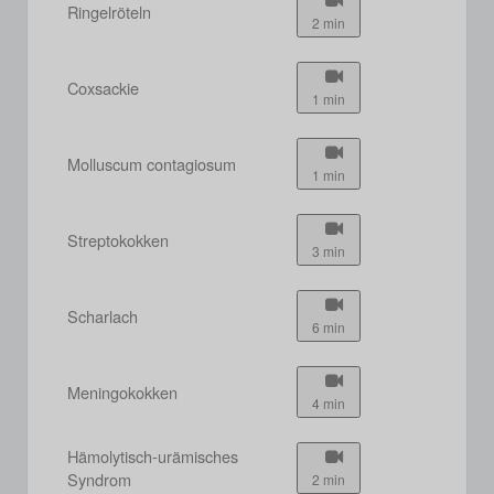
Ringelröteln
2 min
Coxsackie
1 min
Molluscum contagiosum
1 min
Streptokokken
3 min
Scharlach
6 min
Meningokokken
4 min
Hämolytisch-urämisches
Syndrom
2 min