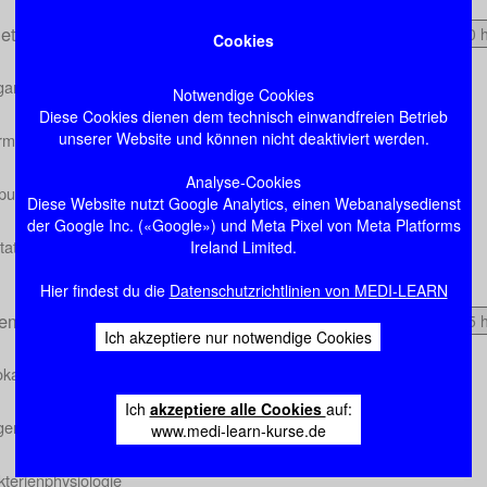
etik
2:10 
Cookies
ganisation eukaryontischer Gene
Notwendige Cookies
Diese Cookies dienen dem technisch einwandfreien Betrieb
unserer Website und können nicht deaktiviert werden.
ormale Genetik
Analyse-Cookies
opulationsgenetik
Diese Website nutzt Google Analytics, einen Webanalysedienst
der Google Inc. («Google») und Meta Pixel von Meta Platforms
utationen
Ireland Limited.
Hier findest du die
Datenschutzrichtlinien von MEDI-LEARN
gemeine Mikrobiologie und Ökologie
1:15 
Ich akzeptiere nur notwendige Cookies
okaryonten und Eukaryonten
Ich
akzeptiere alle Cookies
auf:
lgemeine Bakteriologie
www.medi-learn-kurse.de
kterienphysiologie