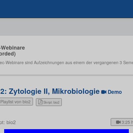
-Webinare
orded)
ec-Webinare sind Aufzeichnungen aus einem der vergangenen 3 Seme
2: Zytologie II, Mikrobiologie
Demo
Playlist von bio2
Skript: bio2
pt: bio2
3:25 