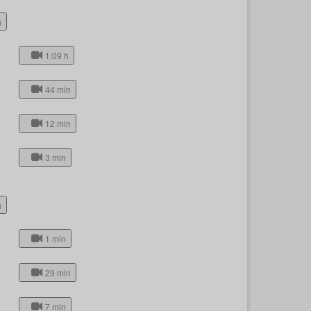
h
1:09 h
44 min
12 min
3 min
h
1 min
29 min
7 min