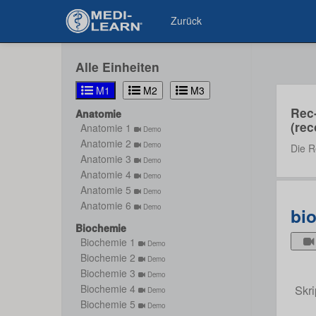
Zurück
Alle Einheiten
M1
M2
M3
Rec
Anatomie
(rec
Anatomie 1
Demo
Anatomie 2
Demo
Die R
Anatomie 3
Demo
Anatomie 4
Demo
Anatomie 5
Demo
Anatomie 6
Demo
bio
Biochemie
Biochemie 1
Demo
Biochemie 2
Demo
Biochemie 3
Demo
Skri
Biochemie 4
Demo
Biochemie 5
Demo