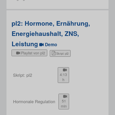
pl2: Hormone, Ernährung,
Energiehaushalt, ZNS,
Leistung
Demo
Playlist von pl2
Skript: pl2
Skript: pl2
4:13
h
Hormonale Regulation
51
min