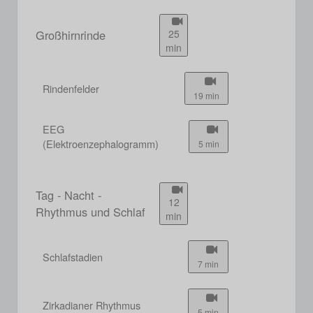
Großhirnrinde
25
min
Rindenfelder
19 min
EEG
(Elektroenzephalogramm)
5 min
Tag - Nacht -
12
Rhythmus und Schlaf
min
Schlafstadien
7 min
Zirkadianer Rhythmus
5 min