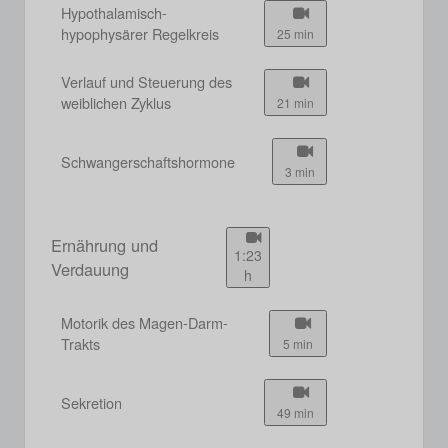
Hypothalamisch-
hypophysärer Regelkreis
25 min
Verlauf und Steuerung des
weiblichen Zyklus
21 min
Schwangerschaftshormone
3 min
Ernährung und
1:23
Verdauung
h
Motorik des Magen-Darm-
Trakts
5 min
Sekretion
49 min