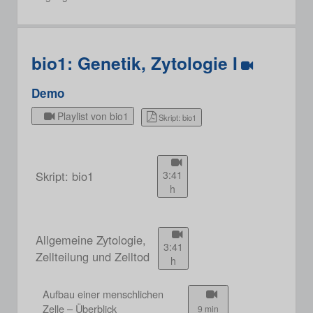
bio1: Genetik, Zytologie I
Demo
Playlist von bio1
Skript: bio1
Skript: bio1
3:41
h
Allgemeine Zytologie,
3:41
Zellteilung und Zelltod
h
Aufbau einer menschlichen
Zelle – Überblick
9 min