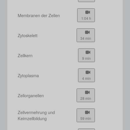
Membranen der Zellen
1:04 h
Zytoskelett
34 min
Zellkern
9 min
Zytoplasma
4 min
Zellorganellen
28 min
Zellvermehrung und
Keimzellbildung
59 min