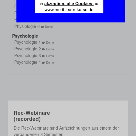
Demo
Ich
akzeptiere alle Cookies
auf:
Physiologie 3
Demo
www.medi-learn-kurse.de
Physiologie 4
Demo
Physiologie 5
Demo
Physiologie 6
Demo
Psychologie
Psychologie 1
Demo
Psychologie 2
Demo
Psychologie 3
Demo
Psychologie 4
Demo
Rec-Webinare
(recorded)
Die Rec-Webinare sind Aufzeichnungen aus einem der
vergangenen 3 Semester.