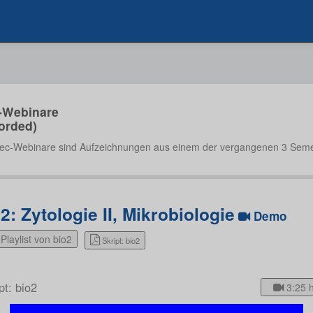
-Webinare
orded)
ec-Webinare sind Aufzeichnungen aus einem der vergangenen 3 Seme
2: Zytologie II, Mikrobiologie
Demo
Playlist von bio2
Skript: bio2
pt: bio2
3:25 