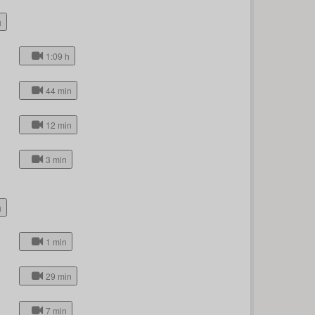
h
1:09 h
44 min
12 min
3 min
h
1 min
29 min
7 min