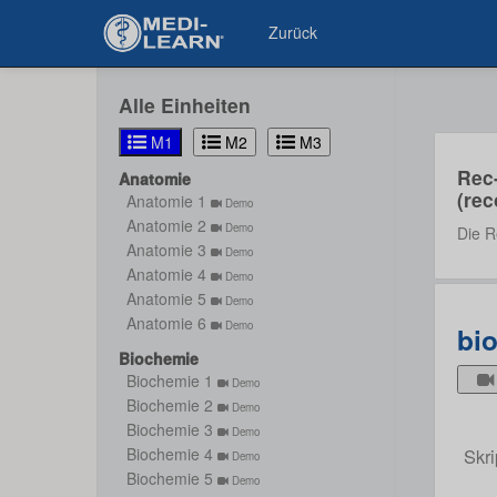
Zurück
Alle Einheiten
M1
M2
M3
Rec
Anatomie
(rec
Anatomie 1
Demo
Anatomie 2
Demo
Die R
Anatomie 3
Demo
Anatomie 4
Demo
Anatomie 5
Demo
Anatomie 6
Demo
bio
Biochemie
Biochemie 1
Demo
Biochemie 2
Demo
Biochemie 3
Demo
Skri
Biochemie 4
Demo
Biochemie 5
Demo