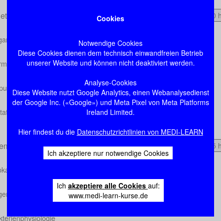
etik
2:10 
Cookies
ganisation eukaryontischer Gene
Notwendige Cookies
Diese Cookies dienen dem technisch einwandfreien Betrieb
unserer Website und können nicht deaktiviert werden.
ormale Genetik
Analyse-Cookies
opulationsgenetik
Diese Website nutzt Google Analytics, einen Webanalysedienst
der Google Inc. («Google») und Meta Pixel von Meta Platforms
utationen
Ireland Limited.
Hier findest du die
Datenschutzrichtlinien von MEDI-LEARN
gemeine Mikrobiologie und Ökologie
1:15 
Ich akzeptiere nur notwendige Cookies
okaryonten und Eukaryonten
Ich
akzeptiere alle Cookies
auf:
lgemeine Bakteriologie
www.medi-learn-kurse.de
kterienphysiologie