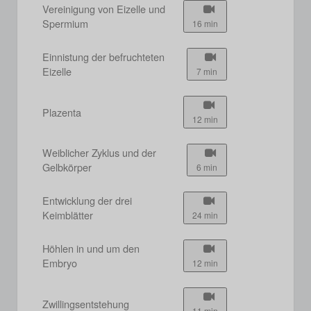
Vereinigung von Eizelle und
Spermium
16 min
Einnistung der befruchteten
Eizelle
7 min
Plazenta
12 min
Weiblicher Zyklus und der
Gelbkörper
6 min
Entwicklung der drei
Keimblätter
24 min
Höhlen in und um den
Embryo
12 min
Zwillingsentstehung
11 min