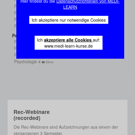
Hier findest du die
Datenschutzrichtlinien von MEDI-
Demo
Physiologie 3
LEARN
Demo
Physiologie 4
Demo
Physiologie 5
Ich akzeptiere nur notwendige Cookies
Demo
Physiologie 6
Demo
Psychologie
Ich
akzeptiere alle Cookies
auf:
Psychologie 1
Demo
www.medi-learn-kurse.de
Psychologie 2
Demo
Psychologie 3
Demo
Psychologie 4
Demo
Rec-Webinare
(recorded)
Die Rec-Webinare sind Aufzeichnungen aus einem der
vergangenen 3 Semester.