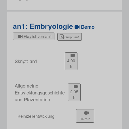
an1: Embryologie
Demo
Playlist von an1
Skript: an1
Skript: an1
4:00
h
Allgemeine
2:05
Entwicklungsgeschichte
h
und Plazentation
Keimzellentwicklung
34 min