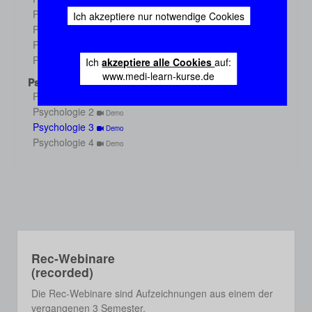
Demo
Physiologie 3
Ich akzeptiere nur notwendige Cookies
Demo
Physiologie 4
Demo
Physiologie 5
Demo
Physiologie 6
Ich
akzeptiere alle Cookies
auf:
Demo
www.medi-learn-kurse.de
Psychologie
Psychologie 1
Demo
Psychologie 2
Demo
Psychologie 3
Demo
Psychologie 4
Demo
Rec-Webinare
(recorded)
Die Rec-Webinare sind Aufzeichnungen aus einem der
vergangenen 3 Semester.