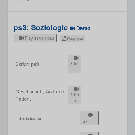
ps3: Soziologie
Demo
Playlist von ps3
Skript: ps3
Skript: ps3
3:55
h
Gesellschaft, Arzt und
1:55
Patient
h
Sozialisation
27 min