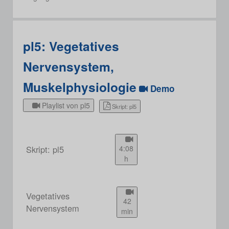
pl5: Vegetatives
Nervensystem,
Muskelphysiologie
Demo
Playlist von pl5
Skript: pl5
Skript: pl5
4:08
h
Vegetatives
42
Nervensystem
min