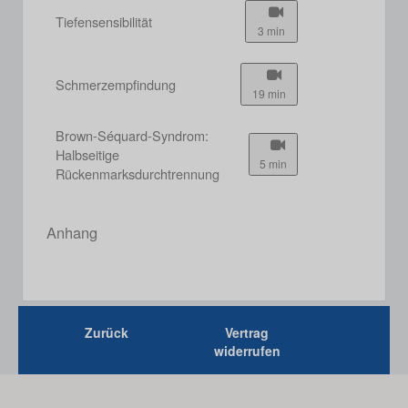
Tiefensensibilität
3 min
Schmerzempfindung
19 min
Brown-Séquard-Syndrom:
Halbseitige
5 min
Rückenmarksdurchtrennung
Anhang
Zurück
Vertrag
widerrufen