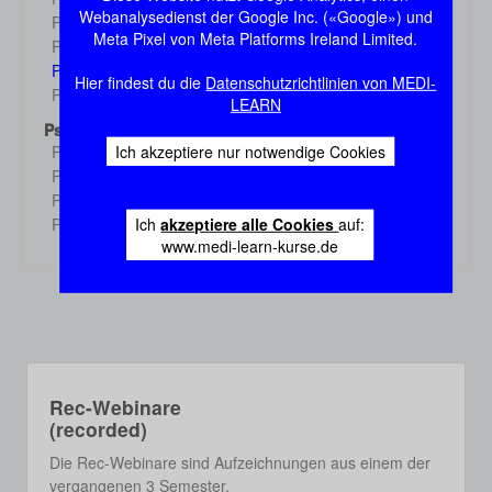
Demo
Webanalysedienst der Google Inc. («Google») und
Physiologie 3
Demo
Meta Pixel von Meta Platforms Ireland Limited.
Physiologie 4
Demo
Physiologie 5
Demo
Hier findest du die
Datenschutzrichtlinien von MEDI-
Physiologie 6
Demo
LEARN
Psychologie
Ich akzeptiere nur notwendige Cookies
Psychologie 1
Demo
Psychologie 2
Demo
Psychologie 3
Demo
Ich
akzeptiere alle Cookies
auf:
Psychologie 4
Demo
www.medi-learn-kurse.de
Rec-Webinare
(recorded)
Die Rec-Webinare sind Aufzeichnungen aus einem der
vergangenen 3 Semester.