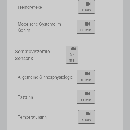
Fremdreflexe
2 min
Motorische Systeme im
Gehirn
36 min
Somatoviszerale
57
Sensorik
min
Allgemeine Sinnesphysiologie
13 min
Tastsinn
11 min
Temperatursinn
5 min