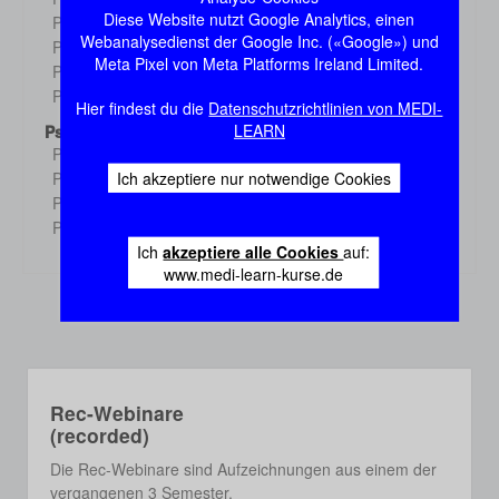
Demo
Diese Website nutzt Google Analytics, einen
Physiologie 3
Demo
Webanalysedienst der Google Inc. («Google») und
Physiologie 4
Demo
Meta Pixel von Meta Platforms Ireland Limited.
Physiologie 5
Demo
Physiologie 6
Demo
Hier findest du die
Datenschutzrichtlinien von MEDI-
LEARN
Psychologie
Psychologie 1
Demo
Ich akzeptiere nur notwendige Cookies
Psychologie 2
Demo
Psychologie 3
Demo
Psychologie 4
Demo
Ich
akzeptiere alle Cookies
auf:
www.medi-learn-kurse.de
Rec-Webinare
(recorded)
Die Rec-Webinare sind Aufzeichnungen aus einem der
vergangenen 3 Semester.