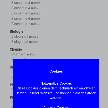
Biochemie 3
Demo
Biochemie 4
Demo
Biochemie 5
Demo
Biochemie 6
Demo
Biochemie 7
Demo
Biologie
Biologie o1
Demo
Biologie o2
Demo
Chemie
Chemie 1
Demo
Chemie 2
Demo
Histologie
Cookies
Histologie s1
Demo
Histologie s2
Demo
Notwendige Cookies
Physik
Diese Cookies dienen dem technisch einwandfreien
Physik
Demo
Betrieb unserer Website und können nicht deaktiviert
Physiologie
werden.
Physiologie 1
Demo
Analyse-Cookies
Physiologie 2